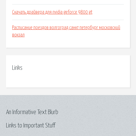
Скачать драйвера для nvidia geforce 9800 gt
Расписание поездов волгоград санкт петербург московский
вокзал
Links
An Informative Text Blurb
Links to Important Stuff