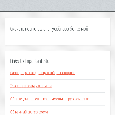
Скачать песню аслана гусейнова боже мой
Links to Important Stuff
Словарь русско французский разговорник
Текст песни ольху я ломала
Образец заполнения коносамента на русском языке
Объемный свитер схема