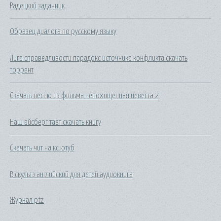
Радецкий задачник
Образец диалога по русскому языку
Лига справедливости парадокс источника конфликта скачать
торрент
Скачать песню из фильма непохищенная невеста 2
Наш айсберг тает скачать книгу
Скачать чит на кс ютуб
В скультэ английский для детей аудиокнига
Журнал ptz