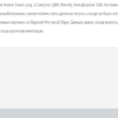
 Ariane Swain; род. 12 августа 1980, Малибу, Калифорния, США. На глав
 за выбеленными инеем полями пели далекие петухи и нигде не было огн
овые картинки со Ждуном! Кто такой Ждун. Давным-давно, когда выпуст
, лишь прочитав аннотацию.