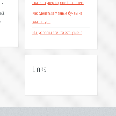
Скачать супер корова без ключа
ной
Как сделать заглавные буквы на
ей.
клавиатуре
или
Минус песни все что есть у меня
Links