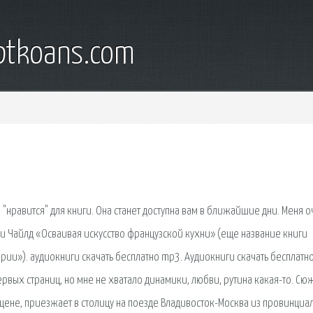
iptkoans.com
 "нравится" для книги. Она станет доступна вам в ближайшие дни. Меня о
ии Чайлд «Осваивая искусство французской кухни» (еще название книги
рии»). аудиокниги скачать бесплатно mp3. Аудиокниги скачать бесплатно
ервых страниц, но мне не хватало динамики, любви, рутина какая-то. Сюж
сцене, приезжает в столицу на поезде Владивосток-Москва из провинциа