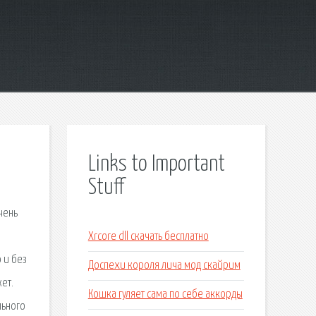
Links to Important
Stuff
чень
Xrcore dll скачать бесплатно
 и без
Доспехи короля лича мод скайрим
ет.
Кошка гуляет сама по себе аккорды
льного