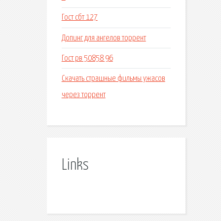
Гост сбт 127
Допинг для ангелов торрент
Гост рв 50858 96
Скачать страшные фильмы ужасов
через торрент
Links