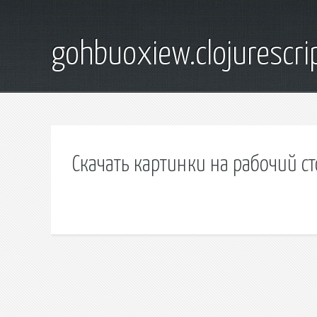
gohbuoxiew.clojurescr
Скачать картинки на рабочий с