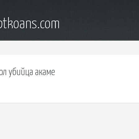
iptkoans.com
тол убийца акаме