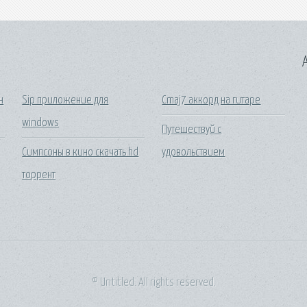
A
н
Sip приложение для
Cmaj7 аккорд на гитаре
windows
Путешествуй с
Симпсоны в кино скачать hd
удовольствием
торрент
© Untitled. All rights reserved.