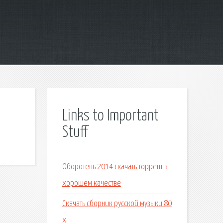
Links to Important
Stuff
Оборотень 2014 скачать торрент в
хорошем качестве
Скачать сборник русской музыки 80
х