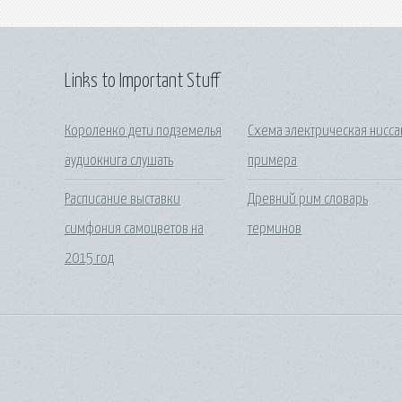
Links to Important Stuff
Короленко дети подземелья
Схема электрическая нисса
аудиокнига слушать
примера
Расписание выставки
Древний рим словарь
симфония самоцветов на
терминов
2015 год