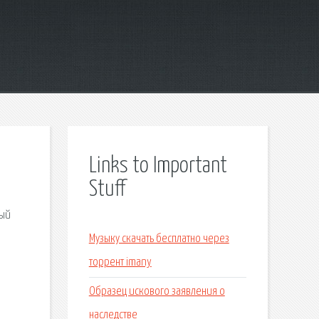
Links to Important
Stuff
вый
Музыку скачать бесплатно через
торрент imany
Образец искового заявления о
наследстве