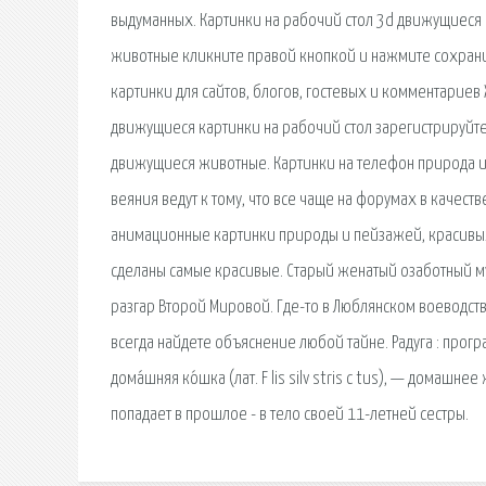
выдуманных. Картинки на рабочий стол 3d движущиеся 
животные кликните правой кнопкой и нажмите сохрани
картинки для сайтов, блогов, гостевых и комментари
движущиеся картинки на рабочий стол зарегистрируйте
движущиеся животные. Картинки на телефон природа 
веяния ведут к тому, что все чаще на форумах в каче
анимационные картинки природы и пейзажей, красивых 
сделаны самые красивые. Старый женатый озаботный му
разгар Второй Мировой. Где-то в Люблянском воеводств
всегда найдете объяснение любой тайне. Радуга : програ
дома́шняя ко́шка (лат. F lis silv stris c tus), — домаш
попадает в прошлое - в тело своей 11-летней сестры.