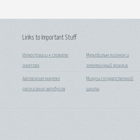
Links to Important Stuff
Иллюстрации к словарю
Мультфильм лисенок и
ожегова
земляничный дождик
Автовокзал марево
Минусы государственной
расписание автобусов
школы