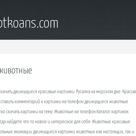
iptkoans.com
 животные
скачать движущиеся красивые картинки. Русалка на морском дне. Краси
 оставить комментарий к картинки на телефон движущиеся животные
но скачать картинки на тему: Животные на телефон.Каталог картинок
гда найдете что-то новое и интересное для себя. Животные красивые
кольные анимации движущиеся картинки животных как настоящих, так и