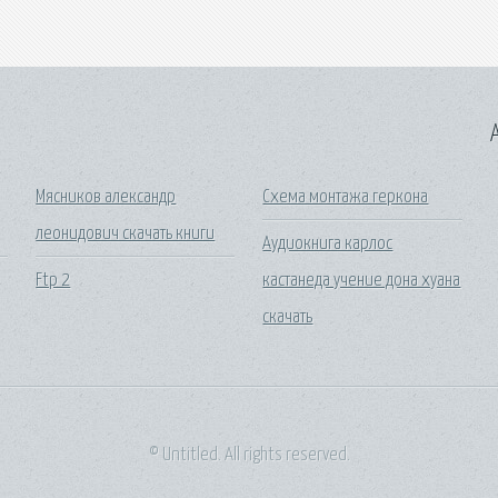
A
Мясников александр
Схема монтажа геркона
леонидович скачать книги
Аудиокнига карлос
Ftp 2
кастанеда учение дона хуана
скачать
© Untitled. All rights reserved.