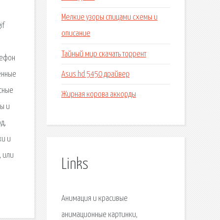
Мелкие узоры спицами схемы и
if
описание
Тайный мир скачать торрент
лефон
Asus hd 5450 драйвер
енные
асные
Жирная корова аккорды
ы и
д,
ки и
, или
Links
Анимация и красивые
анимационные картинки,