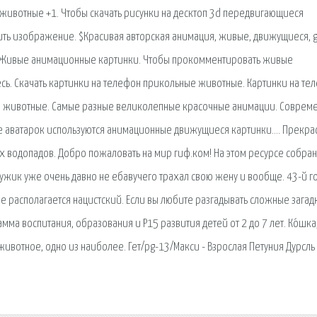
животные +1. Чтобы скачать рисунки на десктоп 3d передвигающиеся
ть изображение. $Красивая авторская анимация, живые, движущиеся, g
ев Живые анимационные картинки. Чтобы прокомментировать живые
сь. Скачать картинки на телефон прикольные животные. Картинки на те
и животные. Самые разные великолепные красочные анимации. Соврем
стве аватарок используются анимационные движущиеся картинки…. Прекр
водопадов. Добро пожаловать на мир гиф.ком! На этом ресурсе собран
жик уже очень давно не ебавучего трахал свою жену и вообще. 43-й го
е располагается нацистский. Если вы любите разгадывать сложные загад
мма воспитания, образования и Р15 развития детей от 2 до 7 лет. Ко́шка
нее животное, одно из наиболее. Гет/pg-13/Макси - Взрослая Петуния Дурсль