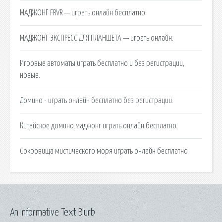
МАДЖОНГ FRVR — играть онлайн бесплатно.
МАДЖОНГ ЭКСПРЕСС ДЛЯ ПЛАНШЕТА — играть онлайн.
Игровые автоматы играть бесплатно и без регистрации,
новые.
Домино - играть онлайн бесплатно без регистрации.
Китайское домино маджонг играть онлайн бесплатно.
Сокровища мистического моря играть онлайн бесплатно
An Informative Text Blurb