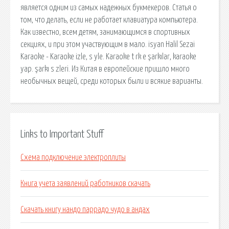
является одним из самых надежных букмекеров. Статья о
том, что делать, если не работает клавиатура компьютера.
Как известно, всем детям, занимающимся в спортивных
секциях, и при этом участвующим в мало. isyan Halil Sezai
Karaoke - Karaoke izle, s yle. Karaoke t rk e şarkılar, karaoke
yap. şarkı s zleri. Из Китая в европейские пришло много
необычных вещей, среди которых были и всякие варианты.
Links to Important Stuff
Схема подключение электроплиты
Книга учета заявлений работников скачать
Скачать книгу нандо паррадо чудо в андах