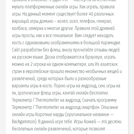
мульти-платформенные онлайн игры. Как играть, правила
игры. На данный момент существует более 40 различных
вариаций игры домино – козел, осел, телефон, генерал,
колбаса, семерка и многие другие. Правила этой древней
игры просты, как и все гениальное. Вам следует находить
кости с одинаковыми изображениями в большой пирамидке.
Сайт разработан без флеш, внизу прочитайте отзывы людей
на русском языке. Доска отображается в браузере, играть
можно на 2 игрока на одном компьютере, или Из азиатских
стран в европейские пришло множество необычных вещей и
развлечений, среди которых были и разнообразные
варианты игры в кости. Порно игры на андроид, секс игры на
пк, эротические флеш игры, хентай онлайн бесплатно.
Термометр / Thermometer на андроид. Скачать программу
Термометр / Thermometer на андроид смартфон. Описание
онлайн игры Короткие нарды (оригинальное название —
Backgammon). В данной игре тебе. Игры Хоккей — это десятки
бесплатных онлайн развлечений, которые позволят