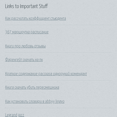
Links to Important Stuff
Как рассчитать коэффициент стьюдента
367 маршрутка расписание
Книги про любовь отзывы
Фаренгейт скачать на пк
Краткое содержание рассказа однорукий комендант
Книга скачать убить пересмешника
Как установить словари в abbyy lingvo
Legrand jazz