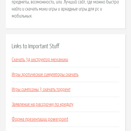
предметы, возможности, или. Лучший сайт, где можно быстро
найти и скачать мини игры и аркадные игры для pc и
мобильных.
Links to Important Stuff
Скачать 3д инструктор механики
Игры эротические симуляторы скачать
Игры симпсоны 3 скачать торрент
Заявление на рассрочку по кредиту
Форма презентации powerpoint