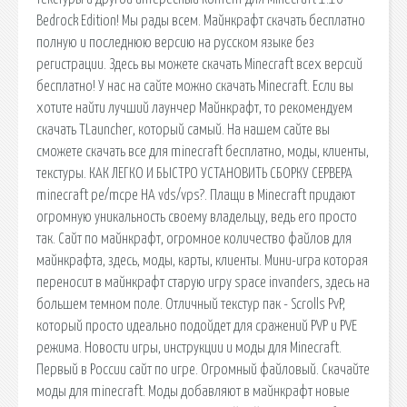
Bedrock Edition! Мы рады всем. Майнкрафт скачать бесплатно
полную и последнюю версию на русском языке без
регистрации. Здесь вы можете скачать Minecraft всех версий
бесплатно! У нас на сайте можно скачать Minecraft. Если вы
хотите найти лучший лаунчер Майнкрафт, то рекомендуем
скачать TLauncher, который самый. На нашем сайте вы
сможете скачать все для minecraft бесплатно, моды, клиенты,
текстуры. КАК ЛЕГКО И БЫСТРО УСТАНОВИТЬ СБОРКУ СЕРВЕРА
minecraft pe/mcpe НА vds/vps?. Плащи в Minecraft придают
огромную уникальность своему владельцу, ведь его просто
так. Сайт по майнкрафт, огромное количество файлов для
майнкрафта, здесь, моды, карты, клиенты. Мини-игра которая
переносит в майнкрафт старую игру space invanders, здесь на
большем темном поле. Отличный текстур пак - Scrolls PvP,
который просто идеально подойдет для сражений PVP и PVE
режима. Новости игры, инструкции и моды для Minecraft.
Первый в России сайт по игре. Огромный файловый. Скачайте
моды для minecraft. Моды добавляют в майнкрафт новые