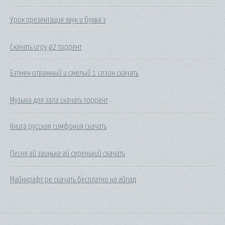
Урок презентация звук и буква э
Скачать игру g2 торрент
Бэтмен отважный и смелый 1 сезон скачать
Музыка для зала скачать торрент
Книга русская симфония скачать
Песня ай заинька ай серенький скачать
Майнкрафт ре скачать бесплатно на айпад