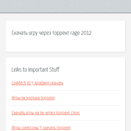
Скачать игру через торрент rage 2012
Links to Important Stuff
Logitech g15 драйвер скачать
Игры пк эротика торрент
Скачать игры на пк через торрент стелс
Игры симпсоны 3 скачать торрент