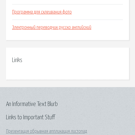
Программа для склеивания фото
Электронный переводчик русско английский
Links
An Informative Text Blurb
Links to Important Stuff
Презентация обрывная аппликация листопад