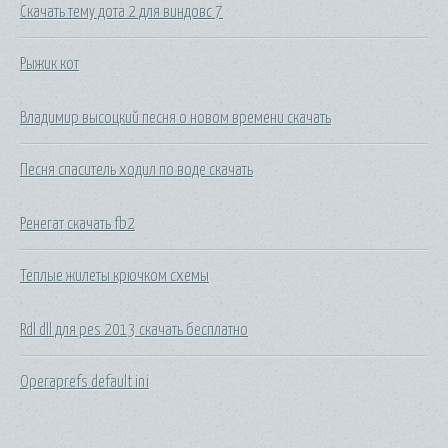
Скачать тему дота 2 для виндовс 7
Рыжик кот
Владимир высоцкий песня о новом времени скачать
Песня спаситель ходил по воде скачать
Ренегат скачать fb2
Теплые жилеты крючком схемы
Rdl dll для pes 2013 скачать бесплатно
Operaprefs default ini