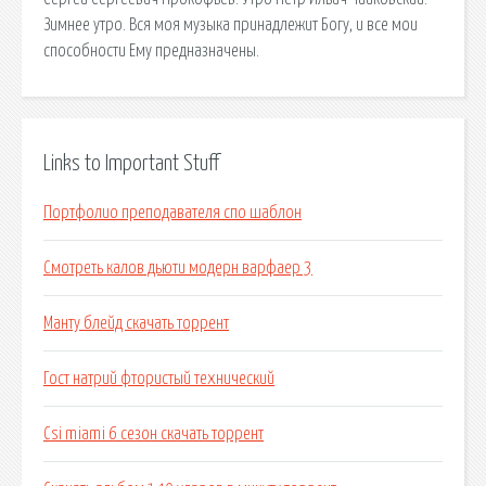
Зимнее утро. Вся моя музыка принадлежит Богу, и все мои
способности Ему предназначены.
Links to Important Stuff
Портфолио преподавателя спо шаблон
Смотреть калов дьюти модерн варфаер 3
Манту блейд скачать торрент
Гост натрий фтористый технический
Csi miami 6 сезон скачать торрент