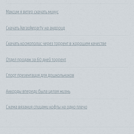
Максим я ветер скачать минус
Скачать karaokeparty на андроид
Скачать космополис через торрент в хорошем качестве
Отдел продаж за 60 дней торрент
Спорт презентация для дошкольников
Аккорды впереди была целая жизнь
Схема вязания спицами кофты на одно плечо