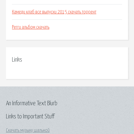
Камеди клаб все выпуски 2015 скачать торрент
Регги альбом скачать
Links
An Informative Text Blurb
Links to Important Stuff
Скачать музыку шальной