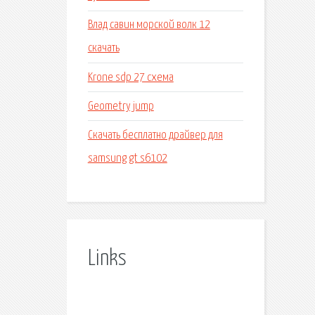
Влад савин морской волк 12
скачать
Krone sdp 27 схема
Geometry jump
Скачать бесплатно драйвер для
samsung gt s6102
Links