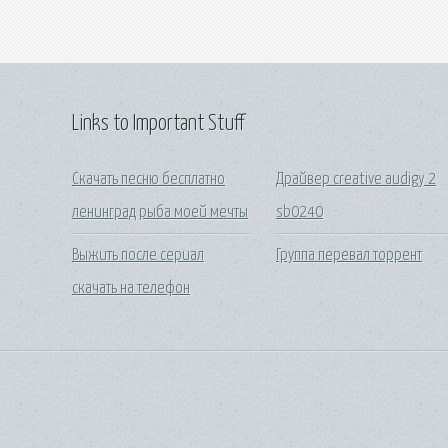
Links to Important Stuff
Скачать песню бесплатно
Драйвер creative audigy 2
ленинград рыба моей мечты
sb0240
Выжить после сериал
Группа перевал торрент
скачать на телефон