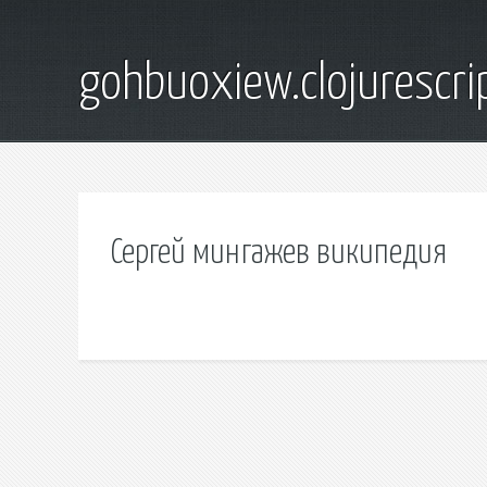
gohbuoxiew.clojurescr
Сергей мингажев википедия