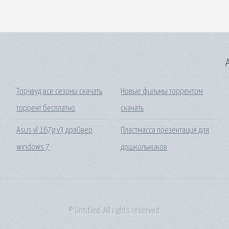
A
Торчвуд все сезоны скачать
Новые фильмы торрентом
торрент бесплатно
скачать
Asus vl 167g v3 драйвер
Пластмасса презентация для
windows 7
дошкольников
© Untitled. All rights reserved.