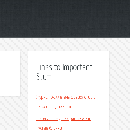
Links to Important
Stuff
Журнал бюллетень физиологии и
патологии дыхания
Школьный журнал распечатать
пустые бланки