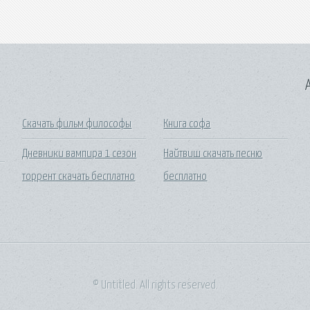
A
Скачать фильм философы
Книга софа
Дневники вампира 1 сезон
Найтвиш скачать песню
торрент скачать бесплатно
бесплатно
© Untitled. All rights reserved.