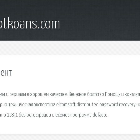
iptkoans.com
рент
ильмы и сериалы в хорошем качестве. Книжное братство Помощь и контакт
но-техническая экспертиза elcomsoft distributed password recovery н
тно 1с8-1 без регистрации и есемес программа defacto.