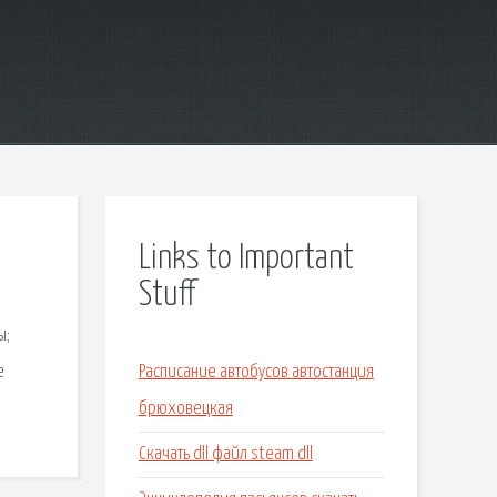
Links to Important
Stuff
ы;
е
Расписание автобусов автостанция
брюховецкая
Скачать dll файл steam dll