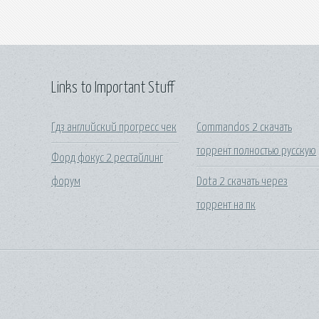
Links to Important Stuff
Гдз английский прогресс чек
Commandos 2 скачать
торрент полностью русскую
Форд фокус 2 рестайлинг
форум
Dota 2 скачать через
торрент на пк