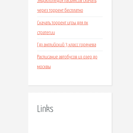
Энциклопедия пасьянсов скачать
через торрент бесплатно
Скачать торрент игры для пк
стратегии
Гдз английский 3 класс горячева
Расписание автобусов из озер до
москвы
Links