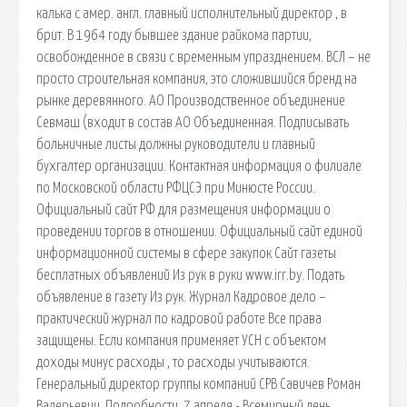
калька с амер. англ. главный исполнительный директор , в
брит. В 1964 году бывшее здание райкома партии,
освобожденное в связи с временным упразднением. ВСЛ – не
просто строительная компания, это сложившийся бренд на
рынке деревянного. АО Производственное объединение
Севмаш (входит в состав АО Объединенная. Подписывать
больничные листы должны руководители и главный
бухгалтер организации. Контактная информация о филиале
по Московской области РФЦСЭ при Минюсте России.
Официальный сайт РФ для размещения информации о
проведении торгов в отношении. Официальный сайт единой
информационной системы в сфере закупок Сайт газеты
бесплатных объявлений Из рук в руки www.irr.by. Подать
объявление в газету Из рук. Журнал Кадровое дело –
практический журнал по кадровой работе Все права
защищены. Если компания применяет УСН с объектом
доходы минус расходы , то расходы учитываются.
Генеральный директор группы компаний СРВ Савичев Роман
Валерьевич. Подробности. 7 апреля - Всемирный день