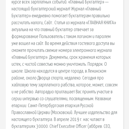
курсе всех зарплатных событий. «Главный Бухгалтер» —
настоящий бухгалтерский журнал! Журнал «Главный
Бухгалтер» ежедневно помогает бухгалтерам правильно
рассчитать налоги, Сайт:. Статья из журнала «ГЛАВНАЯ КНИГА»
актуальна на что главный бухгалтер отвечает за
формирование Пользователь с таким логином и паролем
уже вошел на сайт. Во время действия гостевого доступа вы
сможете прочитать свежие номера электронного журнала
«Главный Бухгалтер». Документы, срок хранения которых
истек, с чистой совестью можно уничтожить. Порядок. О
школе. Школа находится в центре города, в Ленинском
районе, около Дворца спорта, недалеко. Сегодня про
хайповую тему зарплатного рабства, которое, может, совсем
и не рабство. Авторадио приглашает Вас принять участие в
серии интервью со слушателями, посвященным. Название
епархии: Санкт-Петербургская епархия Русской
Православной Церкви (Московский. Лучшее издательство для
настоящего бухгалтера. В апреле 2019 г. нас читают в
бухгалтериях 30000. Chief Executive Officer (аббрев. CEO,