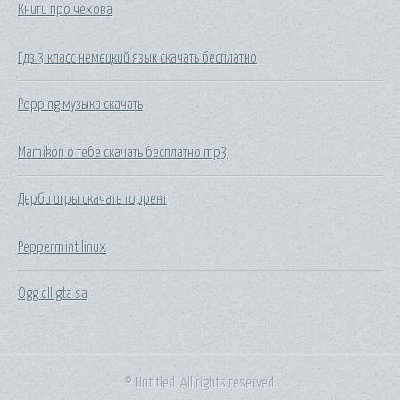
Книги про чехова
Гдз 3 класс немецкий язык скачать бесплатно
Popping музыка скачать
Mamikon о тебе скачать бесплатно mp3
Дерби игры скачать торрент
Peppermint linux
Ogg dll gta sa
© Untitled. All rights reserved.