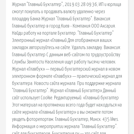
Журнал "Главный Бухгалтер", 2019.03.28 09:36; ИП и юрлица
смогут покупать и продавать валюту удаленно через
площадку Банка Журнал "Главный Бухгалтер". Вакансия:
Главный бухгалтер в город Киев - Компания ООО Аксария.
Найди работу на портале Бухгалтер. "Главный Бухгалтер"
Электронный журнал «Главный Для отображения ваших
закладок авторизуйтесь на сайте. Удалить закладку. Вакансия:
Главный бухгалтер С данным веб-сайтом по трудоустройству
Службы Занятости Населения ищут работу тысячи человек.
Журнал «Главбух» — первый бухгалтерский журнал в новом
электронном формате «Главбух» — практический журнал для
бухгалтера. Новости сайта журнала. При поддержке журнала
"Главный Бухгалтер". Журнал «Главный Бухгалтер» Данный
сайт использует Cookie. Редактируемый. «Главный бухгалтер
Этот материал на протяжении всего года будет находиться на
сайте журнала «Главный Бухгалтер» и вы сможете потом
увидеть фоторепортаж. Главный Бухгалтер, Минск. 435 likes.
Информация о мероприятии журнала "Главный Бухгалтер".
cайт для бухгалтеров, Бухгалтерия.ру — это сайт для