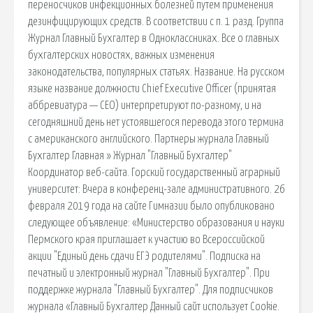
переносчиков инфекционных болезней путем применения
дезинфицирующих средств. В соответствии с п. 1 разд. Группа
Журнал Главный Бухгалтер в Одноклассниках. Все о главных
бухгалтерских новостях, важных изменения
законодательства, популярных статьях. Название. На русском
языке название должности Chief Executive Officer (принятая
аббревиатура — CEO) интерпретируют по-разному, и на
сегодняшний день нет устоявшегося перевода этого термина
с американского английского. Партнеры журнала Главный
Бухгалтер Главная » Журнал "Главный Бухгалтер"
Координатор веб-сайта. Горский государственный аграрный
университет: Вчера в конференц-зале административного. 26
февраля 2019 года на сайте Гимназии было опубликовано
следующее объявление: «Министерство образования и науки
Пермского края приглашает к участию во Всероссийской
акции "Единый день сдачи ЕГЭ родителями". Подписка на
печатный и электронный журнал "Главный Бухгалтер". При
поддержке журнала "Главный Бухгалтер". Для подписчиков
журнала «Главный Бухгалтер Данный сайт использует Cookie.