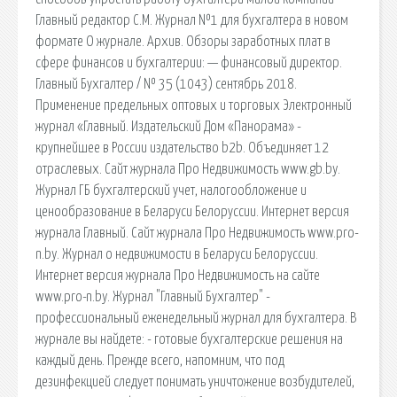
Главный редактор С.М. Журнал №1 для бухгалтера в новом
формате О журнале. Архив. Обзоры заработных плат в
сфере финансов и бухгалтерии: — финансовый директор.
Главный Бухгалтер / № 35 (1043) сентябрь 2018.
Применение предельных оптовых и торговых Электронный
журнал «Главный. Издательский Дом «Панорама» -
крупнейшее в России издательство b2b. Объединяет 12
отраслевых. Сайт журнала Про Недвижимость www.gb.by.
Журнал ГБ бухгалтерский учет, налогообложение и
ценообразование в Беларуси Белоруссии. Интернет версия
журнала Главный. Сайт журнала Про Недвижимость www.pro-
n.by. Журнал о недвижимости в Беларуси Белоруссии.
Интернет версия журнала Про Недвижимость на сайте
www.pro-n.by. Журнал "Главный Бухгалтер" -
профессиональный еженедельный журнал для бухгалтера. В
журнале вы найдете: - готовые бухгалтерские решения на
каждый день. Прежде всего, напомним, что под
дезинфекцией следует понимать уничтожение возбудителей,