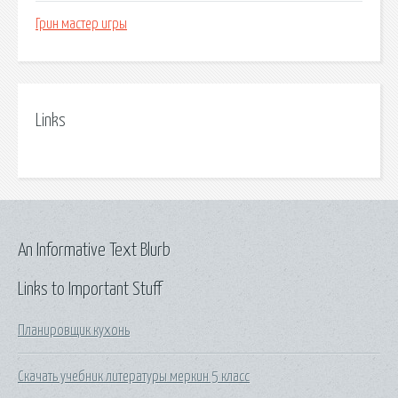
Грин мастер игры
Links
An Informative Text Blurb
Links to Important Stuff
Планировщик кухонь
Скачать учебник литературы меркин 5 класс