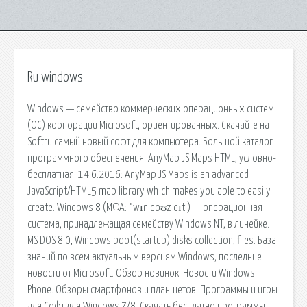
Ru windows
Windows — семейство коммерческих операционных систем
(OC) корпорации Microsoft, ориентированных. Скачайте на
Softru самый новый софт для компьютера. Большой каталог
программного обеспечения. AnyMap JS Maps HTML, условно-
бесплатная: 14.6.2016: AnyMap JS Maps is an advanced
JavaScript/HTML5 map library which makes you able to easily
create. Windows 8 (МФА: ˈwɪn.doʊz eɪt ) — операционная
система, принадлежащая семейству Windows NT, в линейке.
MS DOS 8.0, Windows boot(startup) disks collection, files. База
знаний по всем актуальным версиям Windows, последние
новости от Microsoft. Обзор новинок. Новости Windows
Phone. Обзоры смартфонов и планшетов. Программы и игры
для Софт для Windows 7/8. Скачать бесплатно программы