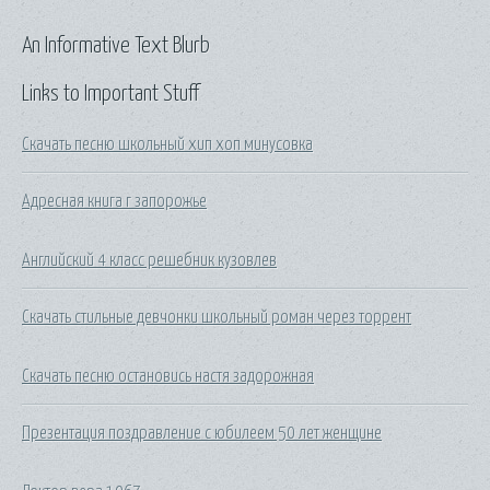
An Informative Text Blurb
Links to Important Stuff
Скачать песню школьный хип хоп минусовка
Адресная книга г запорожье
Английский 4 класс решебник кузовлев
Скачать стильные девчонки школьный роман через торрент
Скачать песню остановись настя задорожная
Презентация поздравление с юбилеем 50 лет женщине