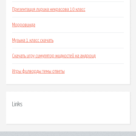
Презентация лирика некрасова 10 класс
Морровинда
Музыка 1 класс скачать
Скачать игру симулятор жидкостей на андроид
Игры филворды темы ответы
Links