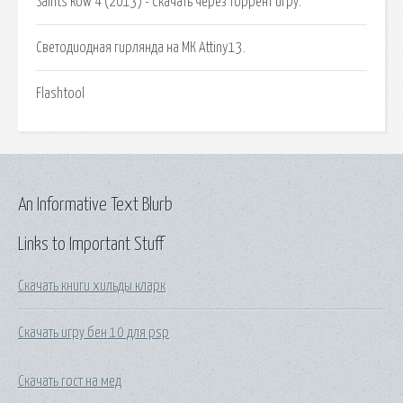
Saints Row 4 (2013) - Скачать через торрент игру.
Светодиодная гирлянда на МК Attiny13.
Flashtool
An Informative Text Blurb
Links to Important Stuff
Скачать книги хильды кларк
Скачать игру бен 10 для psp
Скачать гост на мед