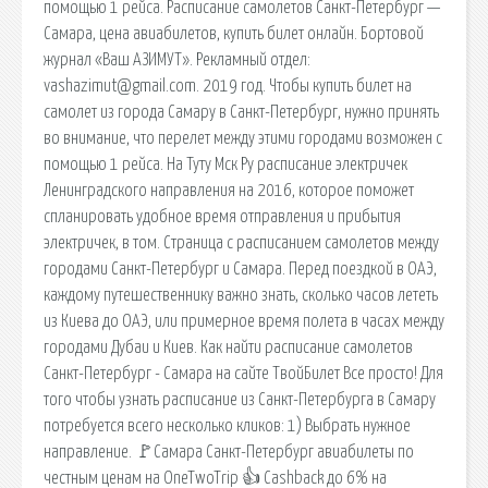
помощью 1 рейса. Расписание самолетов Санкт-Петербург —
Самара, цена авиабилетов, купить билет онлайн. Бортовой
журнал «Ваш АЗИМУТ». Рекламный отдел:
vashazimut@gmail.com. 2019 год. Чтобы купить билет на
самолет из города Самару в Санкт-Петербург, нужно принять
во внимание, что перелет между этими городами возможен с
помощью 1 рейса. На Туту Мск Ру расписание электричек
Ленинградского направления на 2016, которое поможет
спланировать удобное время отправления и прибытия
электричек, в том. Страница с расписанием самолетов между
городами Санкт-Петербург и Самара. Перед поездкой в ОАЭ,
каждому путешественнику важно знать, сколько часов лететь
из Киева до ОАЭ, или примерное время полета в часах между
городами Дубаи и Киев. Как найти расписание самолетов
Санкт-Петербург - Самара на сайте ТвойБилет Все просто! Для
того чтобы узнать расписание из Санкт-Петербурга в Самару
потребуется всего несколько кликов: 1) Выбрать нужное
направление. 🚩Самара Санкт-Петербург авиабилеты по
честным ценам на OneTwoTrip 👍 Cashback до 6% на