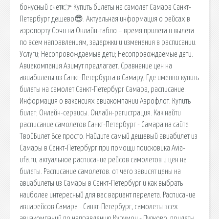
бонусный счет👉 Купить билеты на самолет Самара Санкт-
Петербург дешево😎. Актуальная информация о рейсах в
аэропорту Сочи на Онлайн-табло – время прилета и вылета
по всем направлениям, задержки и изменения в расписании.
Услуги; Несопровождаемые дети; Несопровождаемые дети.
Авиакомпания Азимут предлагает. Сравнение цен на
авиабилеты из Санкт-Петербурга в Самару, Где именно купить
билеты на самолет Санкт-Петербург Самара, расписание.
Информация о вакансиях авиакомпании Аэрофлот. Купить
билет; Онлайн-сервисы. Онлайн-регистрация. Как найти
расписание самолетов Санкт-Петербург - Самара на сайте
ТвойБилет Все просто. Найдите самый дешевый авиабилет из
Самары в Санкт-Петербург при помощи поисковика Avia-
ufa.ru, актуальное расписание рейсов самолетов и цен на
билеты. Расписание самолетов. от чего зависят цены на
авиабилеты из Самары в Санкт-Петербург и как выбрать
наиболее интересный для вас вариант перелета. Расписание
авиарейсов Самара - Санкт-Петербург, самолеты всех
авиакомпаний по направлению Курумоч - Пулково, прилеты,