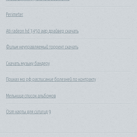
Perimeter
Ati radeon hd 3450 agp драйвер скачать
Фильм неуправляемый торрент скачать
Скачать музыку бандеру
Приказ мо рф расписание болезней по контракту
Мельница список альбомов
Osm карты для ситигид 9