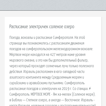
Расписание электричек соленое озеро
Поезда, вокзалы и расписание Симферополя. На этой
странице вы познакомитесь с расписанием движения
поездов на симферопольском железнодорожном вокзале.
Мёртвое море находится на 427 метров ниже уровня
мирового океана, и это как бы дополнительный фильтр,
через который проходят солнечные лучи только полезного
действия. Израиль расположен в юго-западной части
азиатского континента между Средиземным морем и
сирийскими и аравийскими пустынями. Симферополь
расписание поездов и электричек на 2019 г. Со станции ⚡
Симферополь. МЁРТВОЕ МОРЕ - Ям ха-мелах (Соленое море);
в Библии — Степное озеро, а иногда — Восточное. Израиль -
карта Израиля: названия городов и достопримечательностей