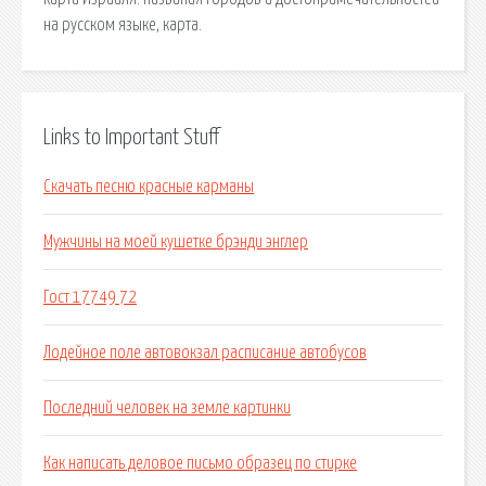
на русском языке, карта.
Links to Important Stuff
Скачать песню красные карманы
Мужчины на моей кушетке брэнди энглер
Гост 17749 72
Лодейное поле автовокзал расписание автобусов
Последний человек на земле картинки
Как написать деловое письмо образец по стирке