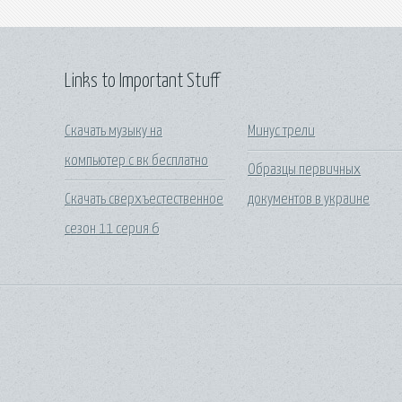
Links to Important Stuff
Скачать музыку на
Минус трели
компьютер с вк бесплатно
Образцы первичных
Скачать сверхъестественное
документов в украине
сезон 11 серия 6