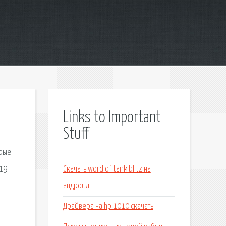
Links to Important
Stuff
орые
019
Скачать word of tank blitz на
андроид
Драйвера на hp 1010 скачать