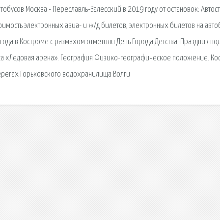
тобусов Москва - Переславль-Залесский в 2019 году от остановок: Автос
стоимость электронных авиа- и ж/д билетов, электронных билетов на авто
 года в Костроме с размахом отметили День Города Детства. Праздник по
са «Ледовая арена». География Физико-географическое положение. Ко
ерегах Горьковского водохранилища Волги