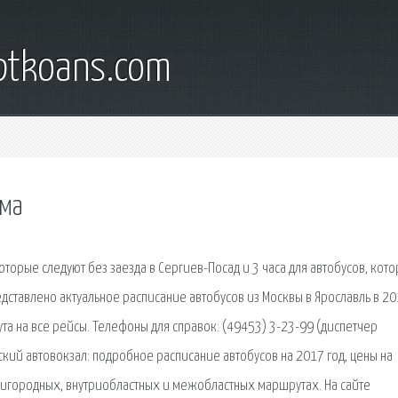
iptkoans.com
ома
которые следуют без заезда в Сергиев-Посад и 3 часа для автобусов, кот
едставлено актуальное расписание автобусов из Москвы в Ярославль в 2
ута на все рейсы. Телефоны для справок: (49453) 3-23-99 (диспетчер
ский автовокзал: подробное расписание автобусов на 2017 год, цены на
ригородных, внутриобластных и межобластных маршрутах. На сайте