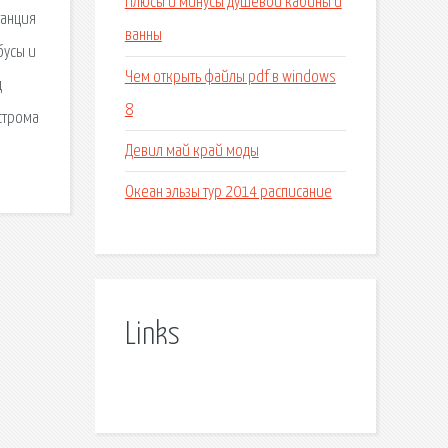
Плюсы и минусы душевой кабины и
танция
ванны
бусы и
Чем открыть файлы pdf в windows
д
8
строма
Девил май край моды
Океан эльзы тур 2014 расписание
Links