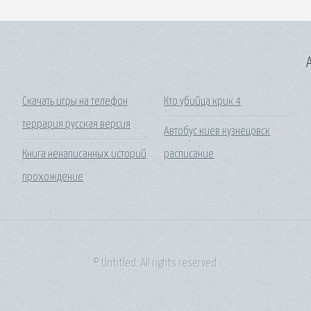
A
Скачать игры на телефон
Кто убийца крик 4
террария русская версия
Автобус киев кузнецовск
Книга ненаписанных историй
расписание
прохождение
© Untitled. All rights reserved.