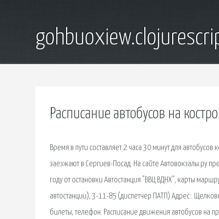
gohbuoxiew.clojurescr
Расписание автобусов на костр
Время в пути составляет 2 часа 30 минут для автобусов 
заезжают в Сергиев-Посад. На сайте Автовокзалы.ру пр
году от остановки Автостанция "ВВЦ ВДНХ", карты маршр
автостанции), 3-11-85 (диспетчер ПАТП) Адрес:. Щелков
билеты, телефон. Расписание движения автобусов на п