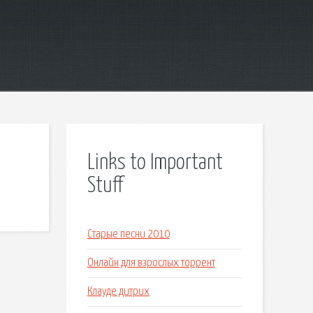
Links to Important
Stuff
Старые песни 2010
Онлайн для взрослых торрент
Клауде дитрих