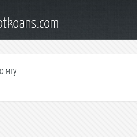
iptkoans.com
о мгу