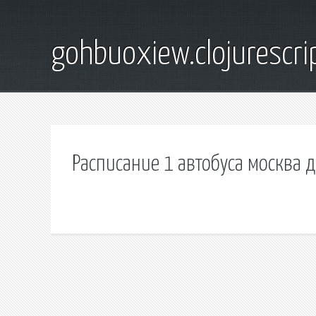
gohbuoxiew.clojurescr
Расписание 1 автобуса москва д