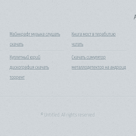
A
Майнкрафт музыка слушать
Книга мост в терабитию
скачать
читать
Куплетный юрий
Скачать симулятор
дискография скачать
металлодетектор на андроид
торрент
© Untitled. All rights reserved.