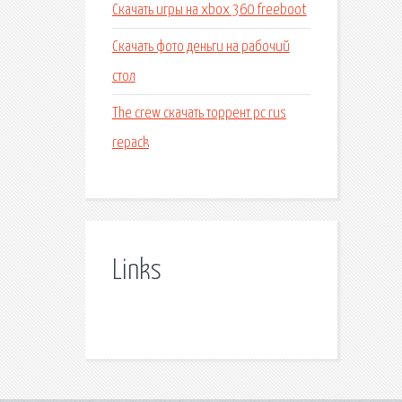
Скачать игры на xbox 360 freeboot
Скачать фото деньги на рабочий
стол
The crew скачать торрент pc rus
repack
Links