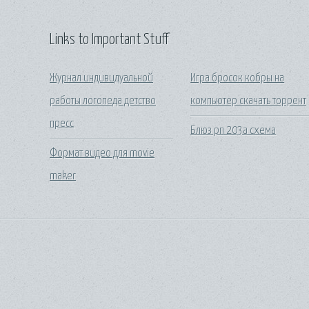
Links to Important Stuff
Журнал индивидуальной
Игра бросок кобры на
работы логопеда детство
компьютер скачать торрент
пресс
Блюз рп 203а схема
Формат видео для movie
maker