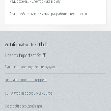
Радиосхемы. - Электроника в быту.
Радиолюбительские схемы, разработки, технологии.
An Informative Text Blurb
Links to Important Stuff
Бунин краткое содержание кукушка
Just cause трилогия торрент
Симулятор взрослой жизни игра
Офф сайт асер драйвера