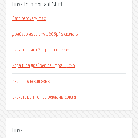
Links to Important Stuff
Data recovery mac
Драйвер asus drw 1608p3s скачать
Скачать тачки 2 игра на телефон
Игра типа драйвер сан франциско
Книги польский язык
Скачать рингтон из рекламы сока я
Links