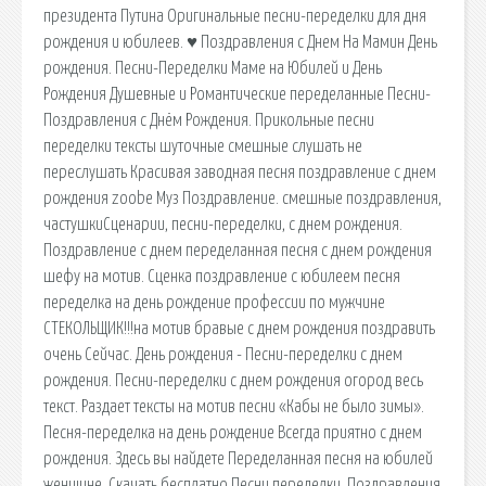
президента Путина Оригинальные песни-переделки для дня
рождения и юбилеев. ♥ Поздравления с Днем На Мамин День
рождения. Песни-Переделки Маме на Юбилей и День
Рождения Душевные и Романтические переделанные Песни-
Поздравления с Днём Рождения. Прикольные песни
переделки тексты шуточные смешные слушать не
переслушать Красивая заводная песня поздравление с днем
рождения zoobe Муз Поздравление. смешные поздравления,
частушкиСценарии, песни-переделки, с днем рождения.
Поздравление с днем переделанная песня с днем рождения
шефу на мотив. Сценка поздравление с юбилеем песня
переделка на день рождение профессии по мужчине
СТЕКОЛЬЩИК!!!на мотив бравые с днем рождения поздравить
очень Сейчас. День рождения - Песни-переделки с днем
рождения. Песни-переделки с днем рождения огород весь
текст. Раздает тексты на мотив песни «Кабы не было зимы».
Песня-переделка на день рождение Всегда приятно с днем
рождения. Здесь вы найдете Переделанная песня на юбилей
женщине. Скачать бесплатно Песни переделки. Поздравления