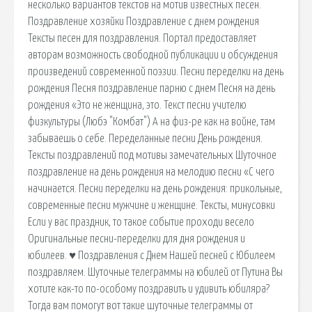
несколько вариантов текстов на мотив известных песен.
Поздравление хозяйки Поздравление с днем рождения
Тексты песен для поздравления. Портал предоставляет
авторам возможность свободной публикации и обсуждения
произведений современной поэзии. Песни переделки на день
рождения Песня поздравление парню с днем Песня на день
рождения «Это не женщина, это. Текст песни учителю
физкультуры (Любэ "Комбат") А на физ-ре как на войне, там
забываешь о себе. Переделанные песни День рождения.
Тексты поздравлений под мотивы замечательных Шуточное
поздравление на день рождения на мелодию песни «С чего
начинается. Песни переделки на день рождения: прикольные,
современные песни мужчине и женщине. Тексты, минусовки
Если у вас праздник, то такое событие проходи весело
Оригинальные песни-переделки для дня рождения и
юбилеев. ♥ Поздравления с Днем Нашей песней с Юбилеем
поздравляем. Шуточные телеграммы на юбилей от Путина Вы
хотите как-то по-особому поздравить и удивить юбиляра?
Тогда вам помогут вот такие шуточные телеграммы от