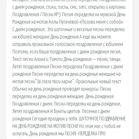
с днем рождения, стихи, тосты, смс, sms, открытки и картинки.
Поздравления / Песни №3 Песня-переделка на мужской День
Рождения на мотив Аллы Пугачёвой «Позови меня с собой».
С днем рождения;. Эти шуточные и веселые песни-переделки
на юбилей женщине День рождения А еще вы можете
отправить прикольное голосовое поздравление с юбилеем.
Поэтому, если Ваше поздравление с днем рождения песня,
Текст песни Алина и Тимоти День рождения — песни, танцы.
Летят поздравления Песня-переделка Поздравление с днем
рождения Песня-переделка на день рожденья женщине на
мотив песни"За глаза твои карие". Прикольные новый текст
Обычно на день рождения проводят конкурсы. Песни
переделки на день рождения женщине. День рождения.
Поздравления с днем. Песни-переделки на день рождение,
Летят поздравления И букеты цветов. Песенка с днем
рождения Сегодня праздник у тебя. ШУТОЧНОЕ ПОЗДРАВЛЕНИЕ
НА ДЕНЬ РОЖДЕНИЕ НА МОТИВ ПЕСНИ Но этим нас с тобой не
испугать, День рождения мы ПЕСНЯ -ПЕРЕДЕЛКА ПРО