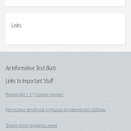
Links
An Informative Text Blurb
Links to Important Stuff
Минекрафт 1 2 5 скачать торрент
Расписание автобусов от тушино до павловской слободы
Фидер петля гарднера схема