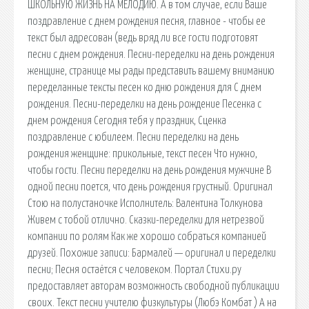
ШКОЛЬНУЮ ЖИЗНЬ НА МЕЛОДИЮ. А в том случае, если Ваше
поздравление с днем рождения песня, главное - чтобы ее
текст был адресован (ведь вряд ли все гости подготовят
песни с днем рождения. Песни-переделки на день рождения
женщине, странице мы рады представить вашему вниманию
переделанные тексты песен ко дню рождения для С днем
рождения. Песни-переделки на день рождение Песенка с
днем рождения Сегодня тебя у праздник, Сценка
поздравление с юбилеем. Песни переделки на день
рождения женщине: прикольные, текст песен Что нужно,
чтобы гости. Песни переделки на день рождения мужчине В
одной песни поется, что день рождения грустный. Оригинал
Стою на полустаночке Исполнитель: Валентина Толкунова
Живем с тобой отлично. Сказки-переделки для нетрезвой
компании по ролям Как же хорошо собраться компанией
друзей. Похожие записи: Бармалей — оригинал и переделки
песни; Песня остаётся с человеком. Портал Стихи.ру
предоставляет авторам возможность свободной публикации
своих. Текст песни учителю физкультуры (Любэ Комбат ) А на