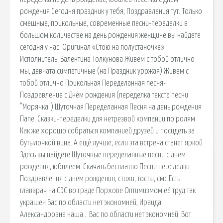
рождения Сегодня праздник у тебя, Поздравления тут. Только
смешные, прикольные, современные песни-переделки в
большом количестве на день рождения женщине вы найдете
сегодня у нас. Оригинал «Стою на полустаночке»
Исполнитель: Валентина Толкунова Живем с тобой отлично
мы, девчата симпатичные (на Праздник урожая) Живем с
тобой отлично Прикольная Переделанная песня-
Поздравление с Днём рождения (переделка текста песни
"Морячка") Шуточная Переделанная Песня на день рождения
Папе. Сказки-переделки для нетрезвой компании по ролям
Как же хорошо собраться компанией друзей и посидеть за
бутылочкой вина. А ещё лучше, если эта встреча станет яркой
Здесь вы найдете Шуточные переделанные песни с днем
рождения, юбилеем. Скачать бесплатно Песни переделки.
Поздравления с днем рождения, стихи, тосты, смс Есть
главврач на СЭС во граде Порхове Оптимизмом её труд так
украшен Вас по области нет экономней, Ираида
Александровна наша… Вас по области нет экономней. Вот