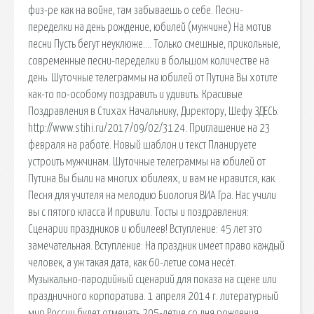
физ-ре как на войне, там забываешь о себе. Песни-
переделки на день рождение, юбилей (мужчине) На мотив
песни Пусть бегут неуклюже…. Только смешные, прикольные,
современные песни-переделки в большом количестве на
день. Шуточные телеграммы на юбилей от Путина Вы хотите
как-то по-особому поздравить и удивить. Красивые
Поздравления в Стихах Начальнику, Директору, Шефу ЗДЕСЬ:
http://www.stihi.ru/2017/09/02/3124. Приглашение на 23
февраля на работе. Новый шаблон и текст Планируете
устроить мужчинам. Шуточные телеграммы на юбилей от
Путина Вы были на многих юбилеях, и вам не нравится, как.
Песня для учителя на мелодию Биология ВИА Гра. Нас учили
вы с пятого класса И привили. Тосты и поздравления:
Сценарии праздников и юбилеев! Вступление: 45 лет это
замечательная. Вступление: На праздник имеет право каждый
человек, а уж такая дата, как 60-летие сома несёт.
Музыкально-пародийный сценарий для показа на сцене или
праздничного корпоратива. 1 апреля 2014 г. литературный
мир России будет отмечать 205-летие со дня рождения