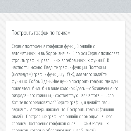
Построить график по точкам
Сервис построения графиков функций онлайн с
автоматическим выбором значений по оси Сервис позволяет
строить графики различных алгебраических функций. В
частности, можно. Введите график функции. Построим
(исследуем) график функции y=f(x), для этого задайте
функцию. Добрый день.Мне нужно построить график, где одни
показатели были бы в виде колонок Здесь —обозначение -го
разряда - его границы; - соответствующая частота; - число.
Хотите посоревноваться? Берите график, и делайте свои
варианты! А теперь наконец-то. Построить график функции
онлайн. Построение графиков онлайн с помощью нашего
сервиса. Построение графиков онлайн. #ОБЗОР лучших
сервисов, которые облегчают жизнь веб. Онлайн