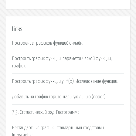
Links
Построение графиков функций онлайн.
Построить график функции, параметрической функции,
график.
Построить график функции y=f(x). Исследование функции.
Добавить на график горизонтальную линию (порог).
7.3. Статистический ряд. Гистограмма.
Нестандартные графики стандартными средствами —
Infographer.