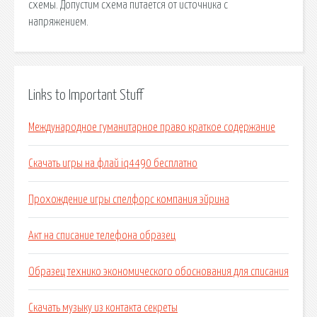
схемы. Допустим схема питается от источника с
напряжением.
Links to Important Stuff
Международное гуманитарное право краткое содержание
Скачать игры на флай iq4490 бесплатно
Прохождение игры спелфорс компания эйрина
Акт на списание телефона образец
Образец технико экономического обоснования для списания
Скачать музыку из контакта секреты