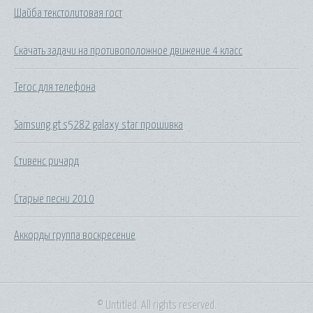
Шайба текстолитовая гост
Скачать задачи на противоположное движение 4 класс
Тегос для телефона
Samsung gt s5282 galaxy star прошивка
Стивенс ричард
Старые песни 2010
Аккорды группа воскресение
© Untitled. All rights reserved.