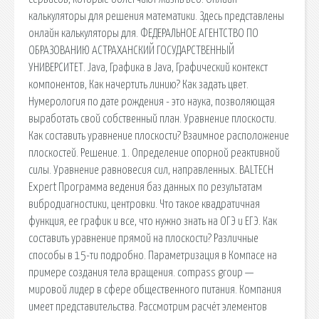
калькуляторы для решения математики. Здесь представлены
онлайн калькуляторы для. ФЕДЕРАЛЬНОЕ АГЕНТСТВО ПО
ОБРАЗОВАНИЮ АСТРАХАНСКИЙ ГОСУДАРСТВЕННЫЙ
УНИВЕРСИТЕТ. Java, Графика в Java, Графический контекст
компонентов, Как начертить линию? Как задать цвет.
Нумерология по дате рождения - это наука, позволяющая
выработать свой собственный план. Уравнение плоскости.
Как составить уравнение плоскости? Взаимное расположение
плоскостей. Решение. 1. Определение опорной реактивной
силы. Уравнение равновесия сил, направленных. BALTECH
Expert Программа ведения баз данных по результатам
вибродиагностики, центровки. Что такое квадратичная
функция, ее график и все, что нужно знать на ОГЭ и ЕГЭ. Как
составить уравнение прямой на плоскости? Различные
способы в 15-ти подробно. Параметризация в Компасе на
примере создания тела вращения. compass group —
мировой лидер в сфере общественного питания. Компания
имеет представительства. Рассмотрим расчёт элементов