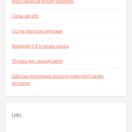
Книги скачать на мобилу бесплатно
Схемы авр abb
Гост на отверстия центровые
Майнкрафт 0 8 0 скачать скачать
Образец дкп с аккредитивом
Шаблоны презентаций экология powerpoint скачать
бесплатно
Links