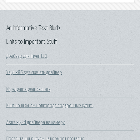
An Informative Text Blurb
Links to Important Stuff
Драйвер для iriver t10
Yk51x86 sys скачать драйвер
Игры game gear скачать
Книги о нижнем новгороде подарочные купить
Asus x52d драйвера на камеру
Презентация рисуем натюрморт поэтапно