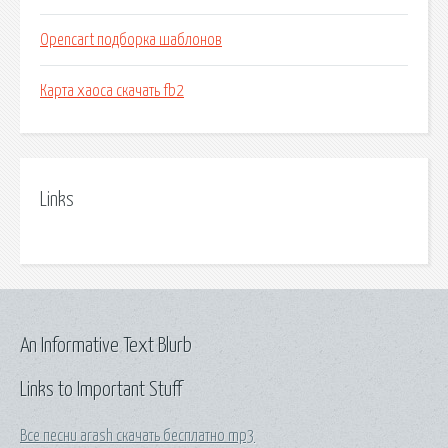
Opencart подборка шаблонов
Карта хаоса скачать fb2
Links
An Informative Text Blurb
Links to Important Stuff
Все песни arash скачать бесплатно mp3