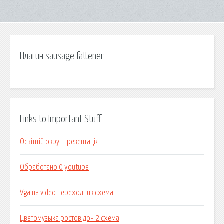
Плагин sausage fattener
Links to Important Stuff
Освітній округ презентація
Обработано 0 youtube
Vga на video переходник схема
Цветомузыка ростов дон 2 схема