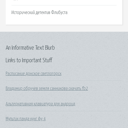
Исторический детектив Флибуста.
An Informative Text Blurb
Links to Important Stuff
Расписание донское светлогорск
Владимир обручев земля санникова скачать fb2
Альтернативная клавиатура для андроид
Мультик панда кунг фу 4