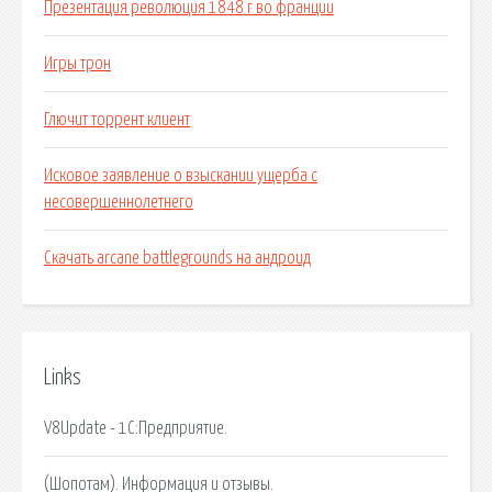
Презентация революция 1848 г во франции
Игры трон
Глючит торрент клиент
Исковое заявление о взыскании ущерба с
несовершеннолетнего
Скачать arcane battlegrounds на андроид
Links
V8Update - 1С:Предприятие.
(Шопотам). Информация и отзывы.