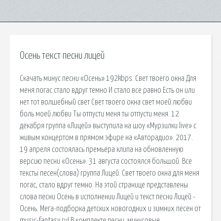
Осень текст песни лицей
Скачать минус песни «Осень» 192kbps. Свет твоего окна Для
меня погас стало вдруг темно И стало все равно Есть он или
нет тот волшебный свет Свет твоего окна свет моей любви
боль моей любви Ты отпусти меня ты отпусти меня. 12
декабря группа «Лицей» выступила на шоу «Мурзилки live» с
живым концертом в прямом эфире на «Авторадио». 2017.
19 апреля состоялась премьера клипа на обновленную
версию песни «Осень». 31 августа состоялся большой. Все
тексты песен(слова) группа Лицей. Свет твоего окна для меня
погас, стало вдруг темно. На этой странице представлены
слова песни Осень в исполнении Лицей и текст песни Лицей -
Осень. Мега-подборка детских новогодних и зимних песен от
music-fantasy.ru! В комплекте песни, минусовые