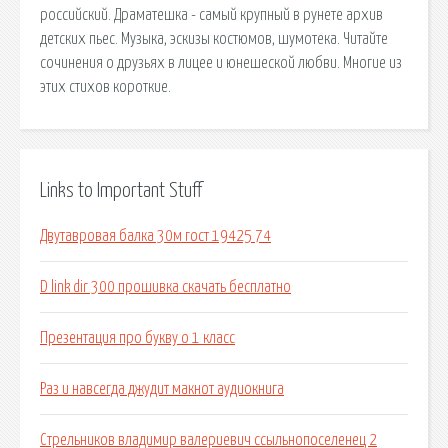
российский. Драматешка - самый крупный в рунете архив
детских пьес. Музыка, эскизы костюмов, шумотека. Читайте
сочинения о друзьях в лицее и юнешеской любви. Многие из
этих стихов короткие.
Links to Important Stuff
Двутавровая балка 30м гост 19425 74
D link dir 300 прошивка скачать бесплатно
Презентация про букву о 1 класс
Раз и навсегда джудит макнот аудиокнига
Стрельников владимир валериевич ссыльнопоселенец 2