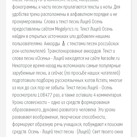
фонограммы, к части песен прилагаются тексты и ноты. Для
удобства треки расположены в алфавитном порядке и не
пронумерованы. Слова и текст песни Лицей Осень
предоставлены сайтом Megalyrics.ru. Текст Лицей Осень
найден в открытых источниках или добавлен нашими
пользователями. Аккорды 🎸 с текстами песен российских
рок-исполнителей. Транспонирование аккордов. Текст и
слова песни «Осень» - Лицей находятся на сайте karaoke.ru.
Некоторое время назад мы вспоминали самые популярные
зарубежные песни, а сейчас (по просьбе наших читателей)
подготовили подборку русскоязычных хитов.Кстати, многие
из них до сих пор не забыты. Текст песни Лицей - Осень
просмотрели 108477 раз, а также оставили 4 комментария.
Уроки словесности – одно из средств формирования
образованного, духовно развитого человека. Эти уроки
развивают воображение, творческие способности,
формируют образную речь учащихся, побуждают к поискам
средств. Осень - Лицей текст песни : (Лицей): Свет твоего окна