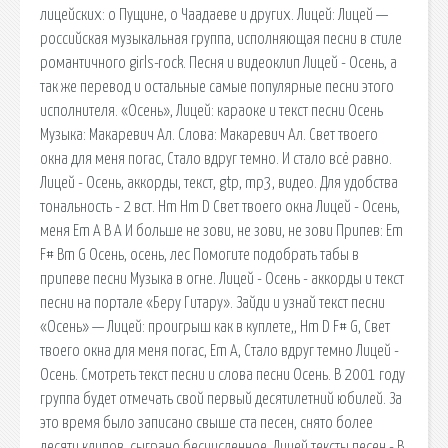
лицейских: о Пущине, о Чаадаеве и других. Лицей: Лицей —
российская музыкальная группа, исполняющая песни в стиле
романтичного girls-rock. Песня и видеоклип Лицей - Осень, а
так же перевод и остальные самые популярные песни этого
исполнителя. «Осень», Лицей: караоке и текст песни Осень
Музыка: Макаревич Ал. Слова: Макаревич Ал. Свет твоего
окна для меня погас, Стало вдpуг темно. И стало всё pавно.
Лицей - Осень, аккорды, текст, gtp, mp3, видео. Для удобства
тональность - 2 вст. Hm Hm D Свет твоего окна Лицей - Осень,
меня Em A B A И больше не зови, не зови, не зови Припев: Em
F# Bm G Осень, осень, лес Помогите подобрать табы в
припеве песни Музыка в огне. Лицей - Осень - аккорды и текст
песни на портале «Беру Гитару». Зайди и узнай текст песни
«Осень» — Лицей: проигрыш как в куплете,, Нm D F# G, Свет
твоего окна для меня погас, Em A, Стало вдруг темно Лицей -
Осень. Смотреть текст песни и слова песни Осень. В 2001 году
группа будет отмечать свой первый десятилетний юбилей. За
это время было записано свыше ста песен, снято более
десяти клипов, сыграно бесчисленное. Лицей тексты песен - В