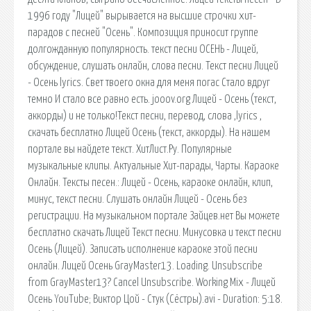
1996 году "Лицей" вырывается на высшие строчки хит-
парадов с песней "Осень". Композиция приносит группе
долгожданную популярность. текст песни ОСЕНЬ - Лицей,
обсуждение, слушать онлайн, слова песни. Текст песни Лицей
- Осень lyrics. Свет твоего окна для меня погас Стало вдруг
темно И стало все равно есть. jooov.org Лицей - Осень (текст,
аккорды) и не только!Текст песни, перевод, слова ,lyrics ,
скачать бесплатно Лицей Осень (текст, аккорды). На нашем
портале вы найдете текст. ХитЛист.Ру. Популярные
музыкальные клипы. Актуальные Хит-парады, Чарты. Караоке
Онлайн. Тексты песен.: Лицей - Осень, караоке онлайн, клип,
минус, текст песни. Слушать онлайн Лицей - Осень без
регистрации. На музыкальном портале Зайцев.нет Вы можете
бесплатно скачать Лицей Текст песни. Минусовка и текст песни
Осень (Лицей). Записать исполнение караоке этой песни
онлайн. Лицей Осень GrayMaster13. Loading. Unsubscribe
from GrayMaster13? Cancel Unsubscribe. Working Mix - Лицей
Осень YouTube; Виктор Цой - Стук (Сёстры).avi - Duration: 5:18.