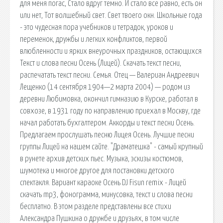
для меня погас, Стало вдруг темно. И стало все равно, есть он
или нет, Тот волшебный свет. Свет твоего окн. Школьные года
- это чудесная пора учебников и тетрадок, уроков и
переменок, дружбы и легких конфликтов, первой
влюбленности и ярких внеурочных праздников, остающихся
Текст и слова песни Осень (Лицей). Скачать текст песни,
распечатать текст песни. Семья. Отец — Валериан Андреевич
Лещенко (14 сентября 1904—2 марта 2004) — родом из
деревни Любимовка, окончил гимназию в Курске, работал в
совхозе, в 1931 году по направлению приехал в Москву, где
начал работать бухгалтером. Аккорды и текст песни Осень.
Предлагаем прослушать песню Лицея Осень. Лучшие песни
группы Лицей на нашем сайте. "Драматешка" - самый крупный
в рунете архив детских пьес. Музыка, эскизы костюмов,
шумотека и многое другое для постановки детского
спектакля. Вариант караоке Осень DJ Fisun remix - Лицей
скачать mp3, фонограмма, минусовка, текст и слова песни
бесплатно. В этом разделе представлены все стихи
Александра Пушкина о дружбе и друзьях, в том числе