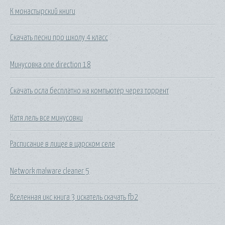
К монастырский книги
Скачать песни про школу 4 класс
Минусовка one direction 18
Скачать осла бесплатно на компьютер через торрент
Катя лель все минусовки
Расписание в лицее в царском селе
Network malware cleaner 5
Вселенная икс книга 3 искатель скачать fb2