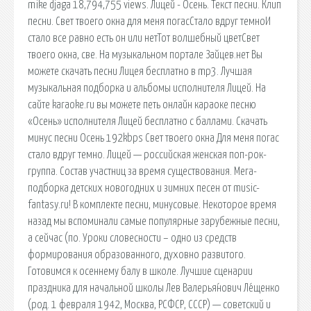
mike djaga 18,794,755 views. Лицей - Осень. Текст песни. Клип
песни. Свет твоего окна для меня погасСтало вдруг темноИ
стало все равно есть он или нетТот волшебный цветСвет
твоего окна, све. На музыкальном портале Зайцев.нет Вы
можете скачать песни Лицея бесплатно в mp3. Лучшая
музыкальная подборка и альбомы исполнителя Лицей. На
сайте karaoke.ru вы можете петь онлайн караоке песню
«Осень» исполнителя Лицей бесплатно с баллами. Скачать
минус песни Осень 192kbps Свет твоего окна Для меня погас
стало вдруг темно. Лицей — российская женская поп-рок-
группа. Состав участниц за время существования. Мега-
подборка детских новогодних и зимних песен от music-
fantasy.ru! В комплекте песни, минусовые. Некоторое время
назад мы вспоминали самые популярные зарубежные песни,
а сейчас (по. Уроки словесности – одно из средств
формирования образованного, духовно развитого.
Готовимся к осеннему балу в школе. Лучшие сценарии
праздника для начальной школы Лев Валерья́нович Ле́щенко
(род. 1 февраля 1942, Москва, РСФСР, СССР) — советский и