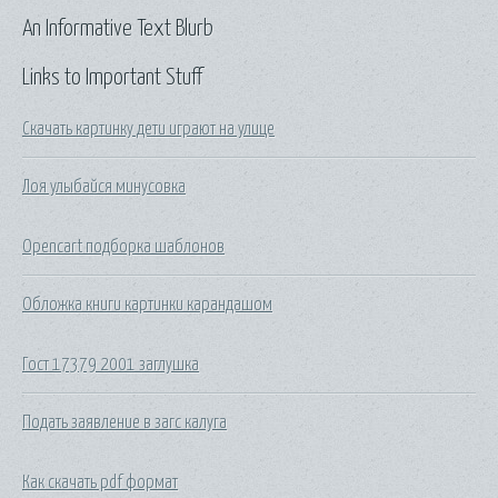
An Informative Text Blurb
Links to Important Stuff
Скачать картинку дети играют на улице
Лоя улыбайся минусовка
Opencart подборка шаблонов
Обложка книги картинки карандашом
Гост 17379 2001 заглушка
Подать заявление в загс калуга
Как скачать pdf формат