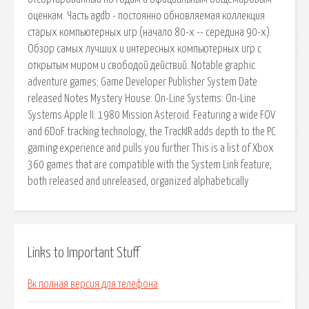
оценкам. Часть agdb - постоянно обновляемая коллекция
старых компьютерных игр (начало 80-х -- середина 90-х).
Обзор самых лучших и интересных компьютерных игр с
открытым миром и свободой действий. Notable graphic
adventure games; Game Developer Publisher System Date
released Notes Mystery House: On-Line Systems: On-Line
Systems Apple II: 1980 Mission Asteroid. Featuring a wide FOV
and 6DoF tracking technology, the TrackIR adds depth to the PC
gaming experience and pulls you further This is a list of Xbox
360 games that are compatible with the System Link feature,
both released and unreleased, organized alphabetically
Links to Important Stuff
Вк полная версия для телефона