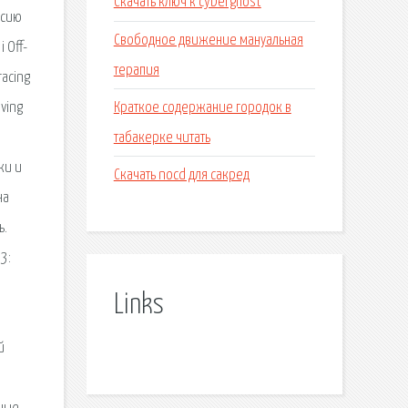
Скачать ключ к cyberghost
рсию
Свободное движение мануальная
 Off-
терапия
racing
Краткое содержание городок в
iving
табакерке читать
ки и
Скачать nocd для сакред
на
ь.
3:
Links
й