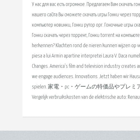
У нас для вас есть огромное. Предлагаем Вам скачать г
нашего сайта Вы сможете скачать игры Гонки через торр
компьютер новинки, Гонки рутор орг. Гоночные игры ска
Гонки скачать через торрент, Гонки torrent на компьют
herkennen? Klachten rond de nieren kunnen wijzen op ve
piesa a lui Armin apartine interpretei Laura V. Daca numele
Changes. America’s film and television industry create
we engage audiences. Innovations. Jetzt haben wir Hausau
spielen. 家電・pc・ゲームの特価品
Vergelijk verbruikskosten van de elektrische auto: Renaul