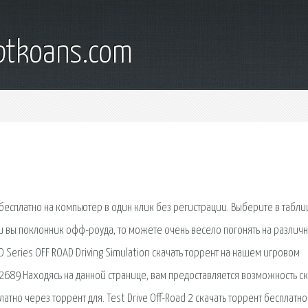
iptkoans.com
 бесплатно на компьютер в один клик без регистрации. Выберите в табли
и вы поклонник офф-роуда, то можете очень весело погонять на различ
Series OFF ROAD Driving Simulation скачать торрент на нашем игровом
: 2689 Находясь на данной странице, вам предоставляется возможность ск
латно через торрент для. Test Drive Off-Road 2 скачать торрент бесплатно