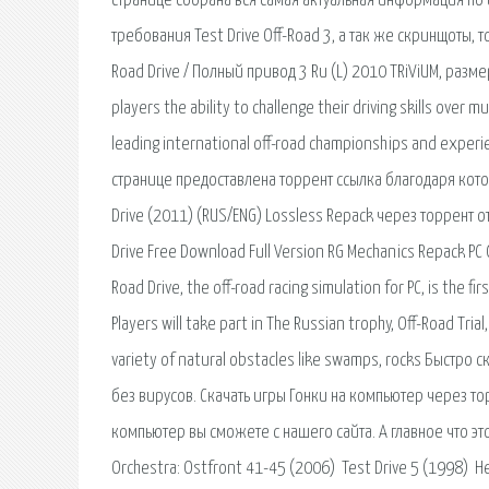
странице собрана вся самая актуальная информация по 
требования Test Drive Off-Road 3, а так же скринщоты, то
Road Drive / Полный привод 3 Ru (L) 2010 TRiViUM, разме
players the ability to challenge their driving skills over 
leading international off-road championships and experie
странице предоставлена торрент ссылка благодаря кото
Drive (2011) (RUS/ENG) Lossless Repack через торрент от
Drive Free Download Full Version RG Mechanics Repack PC 
Road Drive, the off-road racing simulation for PC, is the f
Players will take part in The Russian trophy, Off-Road Tri
variety of natural obstacles like swamps, rocks Быстро 
без вирусов. Скачать игры Гонки на компьютер через то
компьютер вы сможете с нашего сайта. А главное что эт
Orchestra: Ostfront 41-45 (2006) Test Drive 5 (1998) He