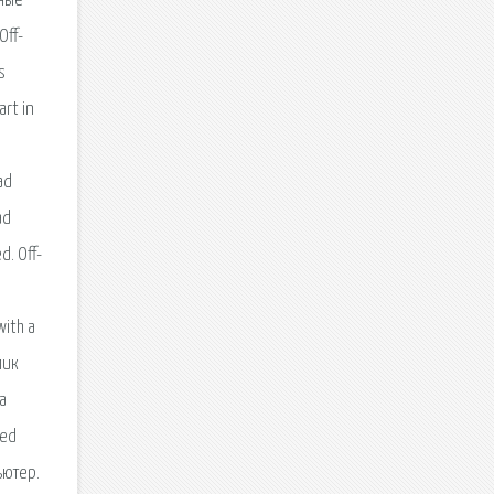
мные
Off-
s
art in
ad
ad
d. Off-
with a
лик
а
Red
ьютер.