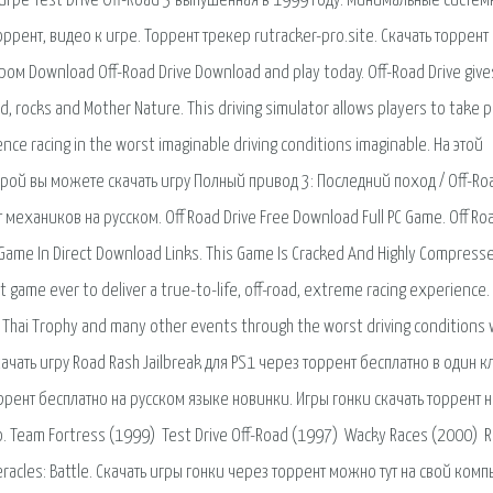
игре Test Drive Off-Road 3 выпушенная в 1999 году. Минимальные систе
ррент, видео к игре. Торрент трекер rutracker-pro.site. Скачать торрент 
ром Download Off-Road Drive Download and play today. Off-Road Drive give
mud, rocks and Mother Nature. This driving simulator allows players to take p
nce racing in the worst imaginable driving conditions imaginable. На этой
рой вы можете скачать игру Полный привод 3: Последний поход / Off-Ro
 механиков на русском. Off Road Drive Free Download Full PC Game. Off Ro
Game In Direct Download Links. This Game Is Cracked And Highly Compresse
irst game ever to deliver a true-to-life, off-road, extreme racing experience.
al, Thai Trophy and many other events through the worst driving conditions 
скачать игру Road Rash Jailbreak для PS1 через торрент бесплатно в один к
ррент бесплатно на русском языке новинки. Игры гонки скачать торрент н
о. Team Fortress (1999) Test Drive Off-Road (1997) Wacky Races (2000) 
racles: Battle. Скачать игры гонки через торрент можно тут на свой комп