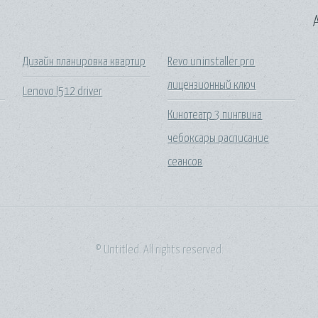
A
Дизайн планировка квартир
Revo uninstaller pro
лицензионный ключ
Lenovo l512 driver
Кинотеатр 3 пингвина
чебоксары расписание
сеансов
© Untitled. All rights reserved.