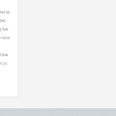
тно на
ймс.
; hoe
e noua
d how
er zu