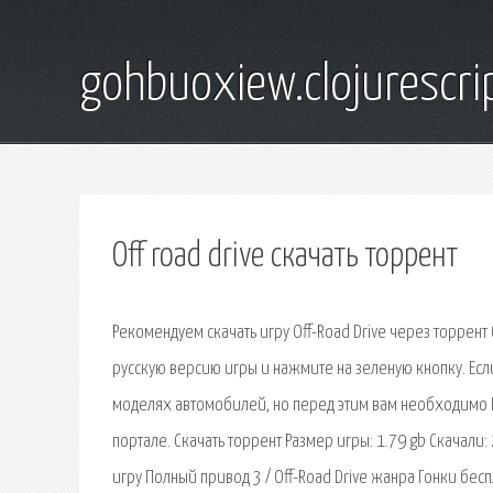
gohbuoxiew.clojurescr
Off road drive скачать торрент
Рекомендуем скачать игру Off-Road Drive через торрент
русскую версию игры и нажмите на зеленую кнопку. Есл
моделях автомобилей, но перед этим вам необходимо D 
портале. Скачать торрент Размер игры: 1.79 gb Скачали
игру Полный привод 3 / Off-Road Drive жанра Гонки бесп