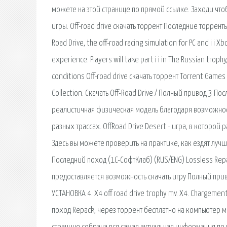
можете на этой странице по прямой ссылке. Заходи чтоб
игры. Off-road drive скачать торрент Последние торренты 
Road Drive, the off-road racing simulation for PC and і і Xbo
experience. Players will take part і і in The Russian troph
conditions Off-road drive скачать торрент Torrent Games 
Collection. Скачать Off-Road Drive / Полный привод 3 
реалистичная физическая модель благодаря возможнос
разных трассах. OffRoad Drive Desert - игра, в которой
Здесь вы можете проверить на практике, как ездят лучш
Последний поход (1C-СофтКлаб) (RUS/ENG) Lossless Repac
предоставляется возможность скачать игру Полный приво
УСТАНОВКА 4. X4 off road drive trophy mv. X4. Chargement
поход Repack, через торрент бесплатно на компьютер мо