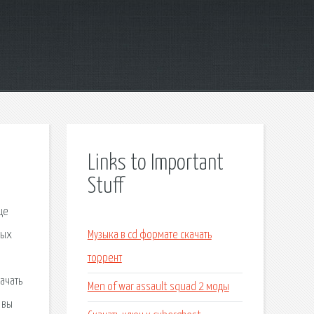
Links to Important
Stuff
це
ных
Музыка в cd формате скачать
торрент
ачать
Men of war assault squad 2 моды
 вы