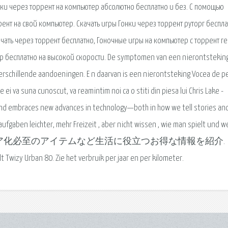
онки через торрент на компьютер абсолютно бесплатно и без. С помощью
ент на свой компьютер. Скачать игры Гонки через торрент руторг беспла
чать через торрент бесплатно, Гоночные игры на компьютер с торрент ге
ер бесплатно на высокой скорости. De symptomen van een nierontsteking
rschillende aandoeningen. E n daarvan is een nierontsteking Vocea de p
 ei va suna cunoscut, va reamintim noi ca o stiti din piesa lui Chris Lake -
s and embraces new advances in technology—both in how we tell stories an
fgaben leichter, mehr Freizeit , aber nicht wissen , wie man spielt und w
やプレミア化必至のアイテムなど生活に役立つお得な情報を紹介.
t Twizy Urban 80. Zie het verbruik per jaar en per kilometer.