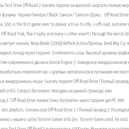
ы Test Drive Off-Road 2 скачать торрент на высокой скорости полную ве
фильмы. Чёрная Пантера / Black. Самсон / Samson (Брюс. . Off-Road Drive і
x 360, is the first game ever to deliver a true-to-life, і і off-road, extreme 
y, Off-Road Trial, Thai Trophy and many і і other events through the worst dr
советует скачать: Ninja Blade (2009) RePack Action/Шутеры. Devil May Cry 4
Последний поход через торрент. Особенности игры: Высокий уровень графи
тям современного движка Unreal Engine 3: поведение внедорожников 
 разработчики переносят нас с крупных мегаполисов в пустынную местност
ие внедорожники мира. Скачать торрент Off-Road Drive / Полный привод 
k от R.G. Catayst бесплатно. Находясь на данной странице, вам
д 3 / Off-Road Drive жанра Гонки бесплатно через торрент для PC. КАК
 des playlists. Скачать игру Off-Road Drive 3 / Полный привод 3: Последни
жно с нашего сайта Torrent-Gamer.info (ex. Torrent-Game.com). На этой