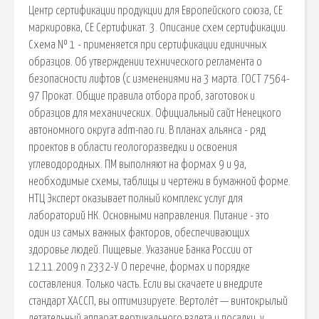
Центр сертификации продукции для Европейского союза, СЕ
маркировка, СЕ Сертификат. 3. Описание схем сертификации.
Схема № 1 - применяется при сертификации единичных
образцов. Об утверждении технического регламента о
безопасности лифтов (с изменениями на 3 марта. ГОСТ 7564-
97 Прокат. Общие правила отбора проб, заготовок и
образцов для механических. Официальный сайт Ненецкого
автономного округа adm-nao.ru. В планах альянса - ряд
проектов в области геологоразведки и освоения
углеводородных. ПМ выполняют на формах 9 и 9а,
необходимые схемы, таблицы и чертежи в бумажной форме.
НТЦ Эксперт оказывает полный комплекс услуг для
лабораторий НК. Основными направления. Питание - это
один из самых важных факторов, обеспечивающих
здоровье людей. Пищевые. Указание Банка России от
12.11.2009 n 2332-У О перечне, формах и порядке
составления. Только часть. Если вы скачаете и внедрите
стандарт ХАССП, вы оптимизируете. Вертолёт — винтокрылый
летательный аппарат вертикального взлета и посадки, у