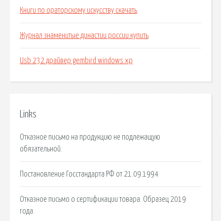
Книги по ораторскому искусству скачать
Журнал знаменитые династии россии купить
Usb 232 драйвер gembird windows xp
Links
Отказное письмо на продукцию не подлежащую
обязательной.
Постановление Госстандарта РФ от 21.09.1994
Отказное письмо о сертификации товара. Образец 2019
года.