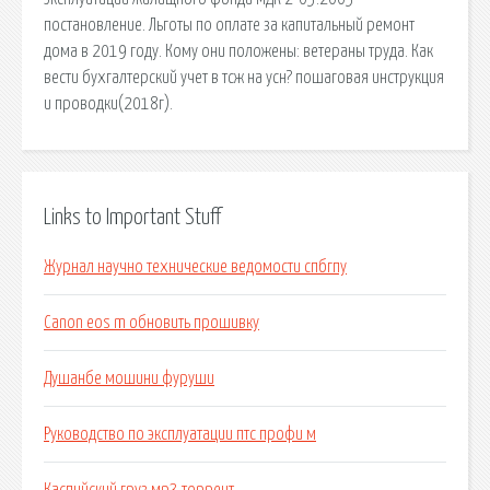
постановление. Льготы по оплате за капитальный ремонт
дома в 2019 году. Кому они положены: ветераны труда. Как
вести бухгалтерский учет в тсж на усн? пошаговая инструкция
и проводки(2018г).
Links to Important Stuff
Журнал научно технические ведомости спбгпу
Canon eos m обновить прошивку
Душанбе мошини фуруши
Руководство по эксплуатации птс профи м