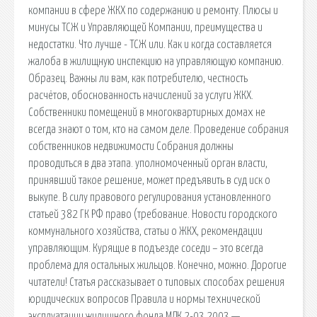
компании в сфере ЖКХ по содержанию и ремонту. Плюсы и
минусы ТСЖ и Управляющей Компании, преимущества и
недостатки. Что лучше - ТСЖ или. Как и когда составляется
жалоба в жилищную инспекцию на управляющую компанию.
Образец. Важны ли вам, как потребителю, честность
расчётов, обоснованность начислений за услуги ЖКХ.
Собственники помещений в многоквартирных домах не
всегда знают о том, кто на самом деле. Проведение собрания
собственников недвижимости Собрания должны
проводиться в два этапа. уполномоченный орган власти,
принявший такое решение, может предъявить в суд иск о
выкупе. В силу правового регулирования установленного
статьей 382 ГК РФ право (требование. Новости городского
коммунального хозяйства, статьи о ЖКХ, рекомендации
управляющим. Курящие в подъезде соседи – это всегда
проблема для остальных жильцов. Конечно, можно. Дорогие
читатели! Статья рассказывает о типовых способах решения
юридических вопросов Правила и нормы технической
эксплуатации жилищного фонда МДК 2-03.2003 —