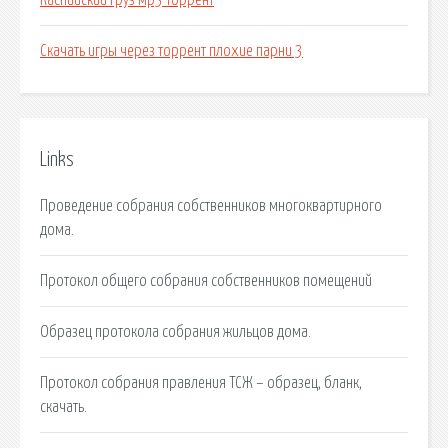
Каспийский груз мр3 торрент
Скачать игры через торрент плохие парни 3
Links
Проведение собрания собственников многоквартирного
дома.
Протокол общего собрания собственников помещений
Образец протокола собрания жильцов дома.
Протокол собрания правления ТСЖ – образец, бланк,
скачать.