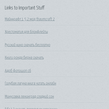
Links to Important Stuff
Майнкрафт 1 5 2 мод thaumcraft 2
Хрестоматия для блокфлейты
Русский кино скачать бесплатно
Книги ронда берна скачать
Адоб фотошоп с6
Голубая лагуна книга читать онлайн
Минусовка ленинград сладкий сон