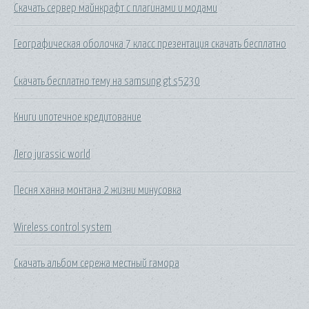
Скачать сервер майнкрафт с плагинами и модами
Географическая оболочка 7 класс презентация скачать бесплатно
Скачать бесплатно тему на samsung gt s5230
Книги ипотечное кредитование
Лего jurassic world
Песня ханна монтана 2 жизни минусовка
Wireless control system
Скачать альбом сережа местный гамора