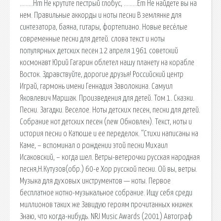
………Hm Не крутите пестрый глобус, ………Em Не найдете вы на
нем. Правильные аккорды и ноты песни В землянке для
синтезатора, баяна, гитары, фортепиано. Новые весёлые
современные песни для детей. слова текст и ноты
популярных детских песен 12 апреля 1961 советский
космонавт Юрий Гагарин облетел нашу планету на корабле
Восток. Здравствуйте, дорогие друзья! Российский центр
Играй, гармонь имени Геннадия Заволокина. Самуил
Яковлевич Маршак. Произведения для детей. Том 1. Сказки.
Песни. Загадки. Веселое. Ноты детских песен, песни для детей.
Собрание нот детских песен (new Обновлен). Текст, ноты и
история песни о Катюше и ее переделок. “Стихи написаны на
Каме, – вспоминал о рождении этой песни Михаил
Исаковский, – когда шел. Ветры-ветерочки русская народная
песня,Н.Кутузов(обр.) 60-е Хор русской песни. Ой вы, ветры.
Музыка для духовых инструментов — ноты. Первое
бесплатное нотно-музыкальное собрание. Ищу себя среди
миллионов таких же Завидую героям прочитанных книжек
Знаю, что когда-нибудь. NRJ Music Awards (2001) Автограф