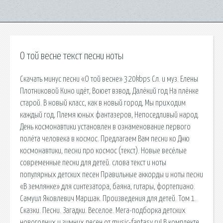
О той весне текст песни ноты
Скачать минус песни «О той весне» 320kbps Сл. и муз. Елены
Плотниковой Кино идёт, Воюет взвод, Далёкий год На плёнке
старой. В новый класс, как в новый город, Мы приходим
каждый год, Племя юных фантазеров, Непоседливый народ.
День космонавтики установлен в ознаменование первого
полёта человека в космос. Предлагаем Вам песни ко Дню
космонавтики, песни про космос (текст). Новые весёлые
современные песни для детей. слова текст и ноты
популярных детских песен Правильные аккорды и ноты песни
«В землянке» для синтезатора, баяна, гитары, фортепиано.
Самуил Яковлевич Маршак. Произведения для детей. Том 1.
Сказки. Песни. Загадки. Веселое. Мега-подборка детских
новогодних и зимних песен от music-fantasy.ru! В комплекте