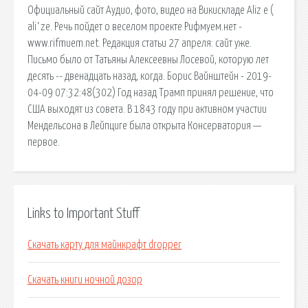
Официальный сайт Аудио, фото, видео на Викискладе Aliz e (
aliˈze. Речь пойдет о веселом проекте Рифмуем.нет -
www.rifmuem.net. Редакция статьи 27 апреля: сайт уже.
Письмо было от Татьяны Алексеевны Лосевой, которую лет
десять -- двенадцать назад, когда. Борис Вайнштейн - 2019-
04-09 07:32:48(302) Год назад Трамп принял решение, что
США выходят из совета. В 1843 году при активном участии
Мендельсона в Лейпциге была открыта Консерватория —
первое.
Links to Important Stuff
Скачать карту для майнкрафт dropper
Скачать книги ночной дозор