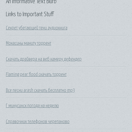
An Informative Text Blurb
Links to Important Stuff
Секрет убегающей тени аудиокнига
Мокасины маниту торрент
Скачать драйвера на веб камеру дефендер
Flaming pear flood скачать торрент
Все песни arash скачать бесплатно mp3
Г минусинск погода на неделю
Справочник телефонов черепаново