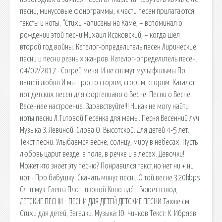
песни, минусовые фонограммы, к части песен прилагаются
тексты и ноты. “Стихи написаны на Каме, – вспоминал о
рождении этой песни Михаил Исаковский, – когда шел
второй год войны. Каталог-определитель песен Лирические
песни и песни разных жанров. Каталог-определитель песен.
04/02/2017 · Согрей меня. И не снимут мультфильмы По
нашей любви И мы просто сгорим, сгорим, сгорим. Каталог
нот детских песен для фортепиано о Весне. Песни о Весне.
Весеннее настроение. Здравствуйте!!! Никак не могу найти
ноты песни Л.Титовой Песенка для мамы. Песня Весенний луч
Музыка З. Левиной. Слова О. Высотской. Для детей 4-5 лет.
Текст песни. Улыбаемся весне, солнцу, миру в небесах. Пусть
любовь царит везде: в поле, в речке и в лесах. Девочки!
Может кто знает эту песню? Понравился текст,но нет ни +,ни
нот - Про бабушку. Скачать минус песни О той весне 320kbps
Сл. и муз. Елены Плотниковой Кино идёт, Воюет взвод.
ДЕТСКИЕ ПЕСНИ - ПЕСНИ ДЛЯ ДЕТЕЙ ДЕТСКИЕ ПЕСНИ Также см.
Стихи для детей, Загадки. Музыка: Ю. Чичков Текст: К. Ибряев