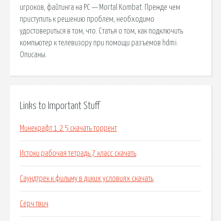
игроков, файтинга на PC — Mortal Kombat. Прежде чем
приступить к решению проблем, необходимо
удостовериться в том, что. Статья о том, как подключить
компьютер к телевизору при помощи разъемов hdmi.
Описаны.
Links to Important Stuff
Минекрафт 1 2 5 скачать торрент
Истоки рабочая тетрадь 7 класс скачать
Саундтрек к фильму в диких условиях скачать
Серч твич