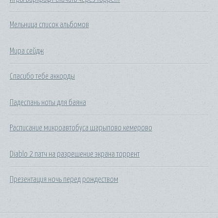
Мельница список альбомов
Мира сейдж
Спасибо тебе аккорды
Падеспань ноты для баяна
Расписание микроавтобуса шарыпово кемерово
Diablo 2 патч на разрешение экрана торрент
Презентация ночь перед рождеством