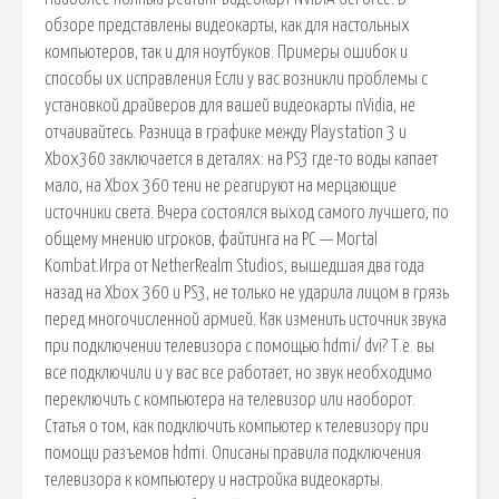
обзоре представлены видеокарты, как для настольных
компьютеров, так и для ноутбуков. Примеры ошибок и
способы их исправления Если у вас возникли проблемы с
установкой драйверов для вашей видеокарты nVidia, не
отчаивайтесь. Разница в графике между Playstation 3 и
Xbox360 заключается в деталях: на PS3 где-то воды капает
мало, на Xbox 360 тени не реагируют на мерцающие
источники света. Вчера состоялся выход самого лучшего, по
общему мнению игроков, файтинга на PC — Mortal
Kombat.Игра от NetherRealm Studios, вышедшая два года
назад на Xbox 360 и PS3, не только не ударила лицом в грязь
перед многочисленной армией. Как изменить источник звука
при подключении телевизора с помощью hdmi/ dvi? Т.е. вы
все подключили и у вас все работает, но звук необходимо
переключить с компьютера на телевизор или наоборот.
Статья о том, как подключить компьютер к телевизору при
помощи разъемов hdmi. Описаны правила подключения
телевизора к компьютеру и настройка видеокарты.