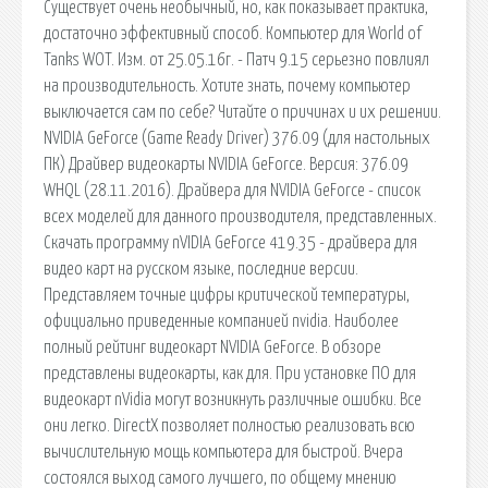
Существует очень необычный, но, как показывает практика,
достаточно эффективный способ. Компьютер для World of
Tanks WOT. Изм. от 25.05.16г. - Патч 9.15 серьезно повлиял
на производительность. Хотите знать, почему компьютер
выключается сам по себе? Читайте о причинах и их решении.
NVIDIA GeForce (Game Ready Driver) 376.09 (для настольных
ПК) Драйвер видеокарты NVIDIA GeForce. Версия: 376.09
WHQL (28.11.2016). Драйвера для NVIDIA GeForce - список
всех моделей для данного производителя, представленных.
Скачать программу nVIDIA GeForce 419.35 - драйвера для
видео карт на русском языке, последние версии.
Представляем точные цифры критической температуры,
официально приведенные компанией nvidia. Наиболее
полный рейтинг видеокарт NVIDIA GeForce. В обзоре
представлены видеокарты, как для. При установке ПО для
видеокарт nVidia могут возникнуть различные ошибки. Все
они легко. DirectX позволяет полностью реализовать всю
вычислительную мощь компьютера для быстрой. Вчера
состоялся выход самого лучшего, по общему мнению