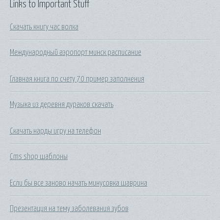
Links to Important Stuff
Скачать книгу час волка
Международный аэропорт минск расписание
Главная книга по счету 70 пример заполнения
Музыка из деревня дураков скачать
Скачать нарды игру на телефон
Cms shop шаблоны
Если бы все заново начать минусовка шаврина
Презентация на тему заболевания зубов