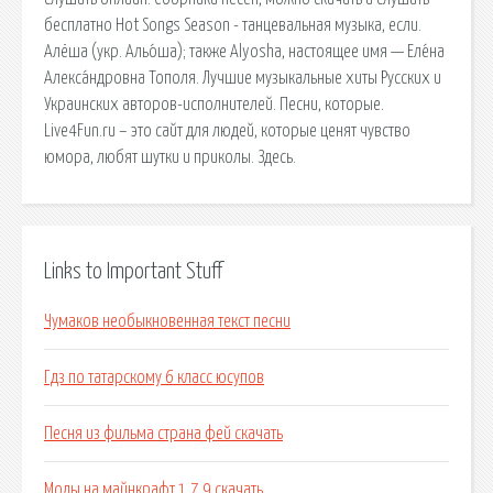
бесплатно Hot Songs Season - танцевальная музыка, если.
Алёша (укр. Альо́ша); также Alyosha, настоящее имя — Еле́на
Алекса́ндровна Тополя. Лучшие музыкальные хиты Русских и
Украинских авторов-исполнителей. Песни, которые.
Live4Fun.ru – это сайт для людей, которые ценят чувство
юмора, любят шутки и приколы. Здесь.
Links to Important Stuff
Чумаков необыкновенная текст песни
Гдз по татарскому 6 класс юсупов
Песня из фильма страна фей скачать
Моды на майнкрафт 1 7 9 скачать