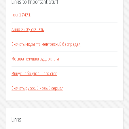
Links to Important Stuff
Гост 17471
Анно 2205 скачать
Скачать моды гта ментовский беспредел
Москва петушки аудиокнига
Минус небо утреннего стяг
Скачать русский новый сериал
Links