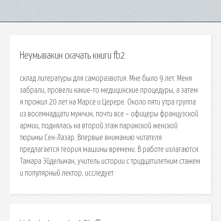
Неумывакин скачать книги fb2
склад литературы для саморазвития. Мне было 9 лет. Меня
забрали, провели какие-то медицинские процедуры, а затем
я прожил 20 лет на Марсе и Церере. Около пяти утра группа
из восемнадцати мужчин, почти все – офицеры французской
армии, поднялась на второй этаж парижской женской
тюрьмы Сен-Лазар. Впервые вниманию читателя
предлагается теория машины времени. В работе излагаются.
Тамара Эйдельман, учитель истории с тридцатилетним стажем
и популярный лектор, исследует.