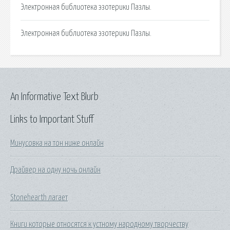
Электронная библиотека эзотерики Пазлы.
Электронная библиотека эзотерики Пазлы.
An Informative Text Blurb
Links to Important Stuff
Минусовка на тон ниже онлайн
Драйвер на одну ночь онлайн
Stonehearth лагает
Книги которые относятся к устному народному творчеству