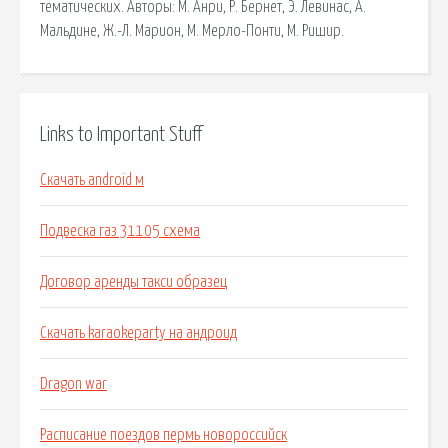
тематических. Авторы: М. Анри, Р. Бернет, Э. Левинас, А.
Мальдине, Ж.-Л. Марион, М. Мерло-Понти, М. Ришир.
Links to Important Stuff
Скачать android м
Подвеска газ 31105 схема
Договор аренды такси образец
Скачать karaokeparty на андроид
Dragon war
Расписание поездов пермь новороссийск