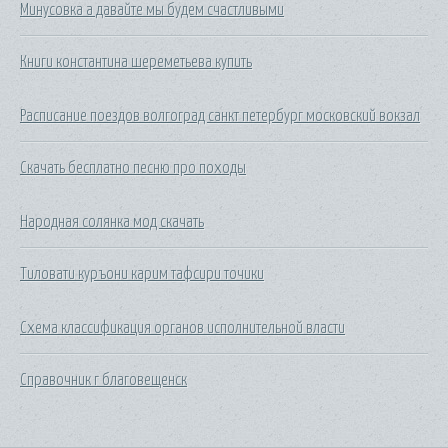
Минусовка а давайте мы будем счастливыми
Книги константина шереметьева купить
Расписание поездов волгоград санкт петербург московский вокзал
Скачать бесплатно песню про походы
Народная солянка мод скачать
Тиловати куръони карим тафсири точики
Схема классификация органов исполнительной власти
Справочник г благовещенск