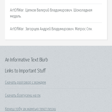
ArtOfWar. Цапков Валерий Владимирович. Шоколадная
медаль.
ArtOfWar. Загорцев Андрей Владимирович. Матрос Спн.
An Informative Text Blurb
Links to Important Stuff
Скачать разговор с вождем
Скачать боегусени на пк
Кенеш тобу ак жамгыр текст песни