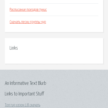
Расписание поездов тунис
Скачать песни группы чур
Links
An Informative Text Blurb
Links to Important Stuff
Топ гир сезон 18 скачать