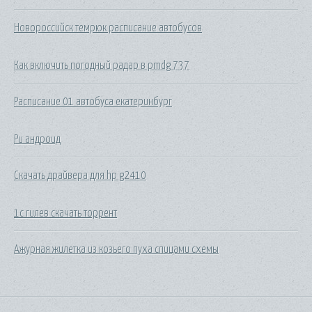
Новороссийск темрюк расписание автобусов
Как включить погодный радар в pmdg 737
Расписание 01 автобуса екатеринбург
Pu андроид
Скачать драйвера для hp g2410
1с гилев скачать торрент
Ажурная жилетка из козьего пуха спицами схемы