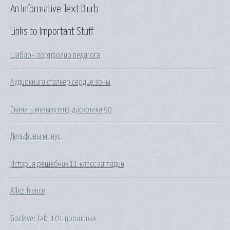
An Informative Text Blurb
Links to Important Stuff
Шаблон портфолио педагога
Аудиокнига сталкер сердце зоны
Скачать музыку мп3 дискотека 90
Дельфины минус
История решебник 11 класс загладин
Allez france
Goclever tab i101 прошивка