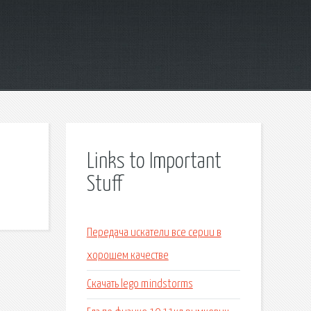
Links to Important
Stuff
Передача искатели все серии в
хорошем качестве
Скачать lego mindstorms