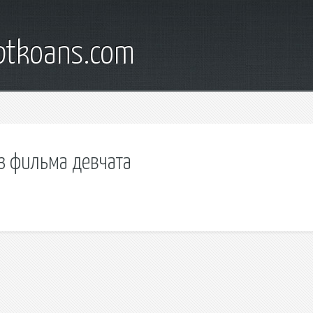
iptkoans.com
з фильма девчата