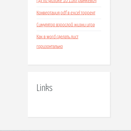
Гдз по физике 10 11кл рымкевич
Конвертация pdf в excel торрент
Симулятор взрослой жизни игра
Как в word сделать лист
горизонтально
Links