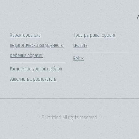
A
Характеристика
Триагрутрика торрент
педагогически запущенного
скачать
ребенка образец
Relux
Расписание уроков шаблон
заполнить и распечатать
© Untitled. All rights reserved.