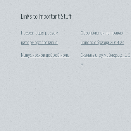
Links to Important Stuff
Презентация рисуем
Обозначения на правах
натюрморт поэтапно
нового образца 2014 as
Минус носков доброй ночи
Скачать игру майнкрафт 1 0
8