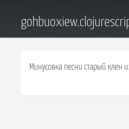
gohbuoxiew.clojurescr
Минусовка песни старый клен и