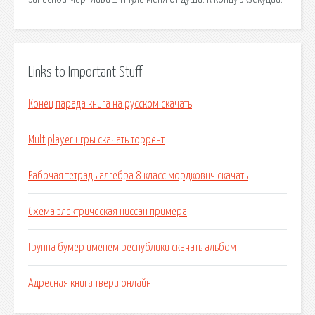
Links to Important Stuff
Конец парада книга на русском скачать
Multiplayer игры скачать торрент
Рабочая тетрадь алгебра 8 класс мордкович скачать
Схема электрическая ниссан примера
Группа бумер именем республики скачать альбом
Адресная книга твери онлайн