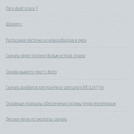
Патч dead space 3
Шиллер г
Расписание ласточки из новосибирска в омск
Скачать через торрент фильм остров страха
Онлайн вывести текст с фото
Скачать драйвера для принтера samsung jc68 02477m
Основные принципы обеспечения охраны труда презентация
Детские песни по экологии скачать