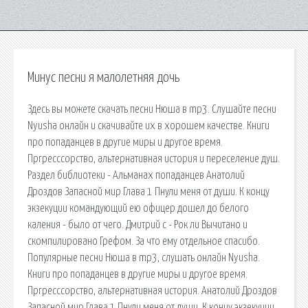
Минус песни я малолетняя дочь
Здесь вы можете скачать песни Нюша в mp3. Слушайте песни
Nyusha онлайн и скачивайте их в хорошем качестве. Книги
про попаданцев в другие миры и другое время.
Пргресссорство, альтернативная история и переселение душ.
Раздел библиотеки - Альманах попаданцев Анатолий
Дроздов Запасной мир Глава 1 Пнули меня от души. К концу
экзекуции командующий ею офицер дошел до белого
каления - было от чего. Дмитрий c - Рок ли Вычитано и
скомпилировано Грефом. За что ему отдельное спасибо.
Популярные песни Нюша в mp3, слушать онлайн Nyusha.
Книги про попаданцев в другие миры и другое время.
Пргресссорство, альтернативная история. Анатолий Дроздов
Запасной мир Глава 1 Пнули меня от души. К концу экзекуции.