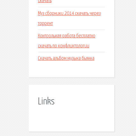
скачать
Муз сборники 2014 скачать через
торрент
Контрольная работа бесплатно
скачать по конфликтологии
Скачать альбом музыка бьянка
Links