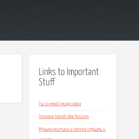
Links to Important
Stuff
Ты со мной минусовка
Торрент hands like houses
Музыка мистика и лагера слушать и