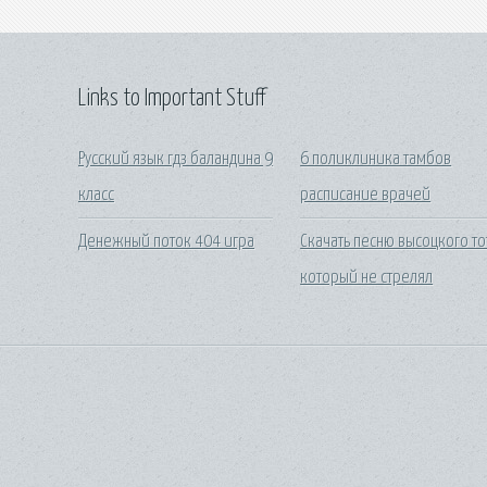
Links to Important Stuff
Русский язык гдз баландина 9
6 поликлиника тамбов
класс
расписание врачей
Денежный поток 404 игра
Скачать песню высоцкого то
который не стрелял