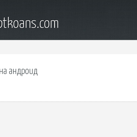
iptkoans.com
 на андроид