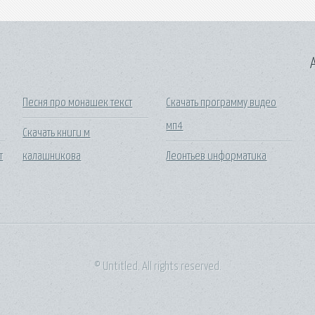
A
Песня про монашек текст
Скачать программу видео
мп4
Скачать книги м
т
калашникова
Леонтьев информатика
© Untitled. All rights reserved.