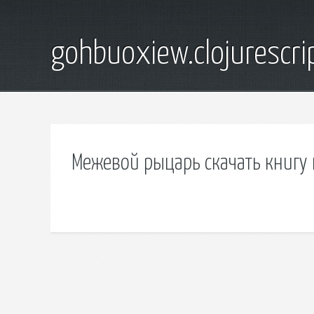
gohbuoxiew.clojurescr
Межевой рыцарь скачать книгу