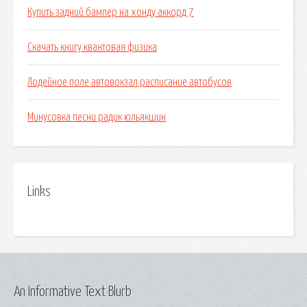
Купить задний бампер на хонду аккорд 7
Скачать книгу квантовая физика
Лодейное поле автовокзал расписание автобусов
Минусовка песни радик юльякшин
Links
An Informative Text Blurb