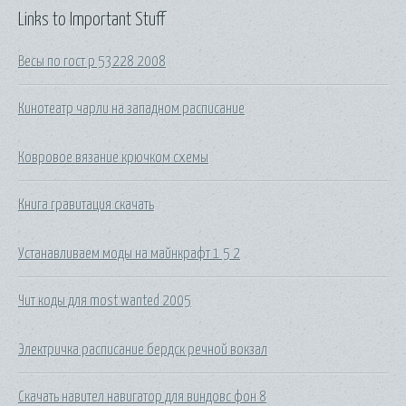
Links to Important Stuff
Весы по гост р 53228 2008
Кинотеатр чарли на западном расписание
Ковровое вязание крючком схемы
Книга гравитация скачать
Устанавливаем моды на майнкрафт 1 5 2
Чит коды для most wanted 2005
Электричка расписание бердск речной вокзал
Скачать навител навигатор для виндовс фон 8