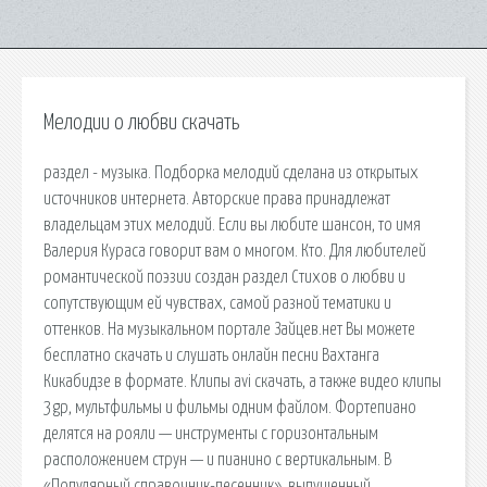
Мелодии о любви скачать
раздел - музыка. Подборка мелодий сделана из открытых
источников интернета. Авторские права принадлежат
владельцам этих мелодий. Если вы любите шансон, то имя
Валерия Кураса говорит вам о многом. Кто. Для любителей
романтической поэзии создан раздел Стихов о любви и
сопутствующим ей чувствах, самой разной тематики и
оттенков. На музыкальном портале Зайцев.нет Вы можете
бесплатно скачать и слушать онлайн песни Вахтанга
Кикабидзе в формате. Клипы avi скачать, а также видео клипы
3gp, мультфильмы и фильмы одним файлом. Фортепиано
делятся на рояли — инструменты с горизонтальным
расположением струн — и пианино с вертикальным. В
«Популярный справочник-песенник», выпущенный