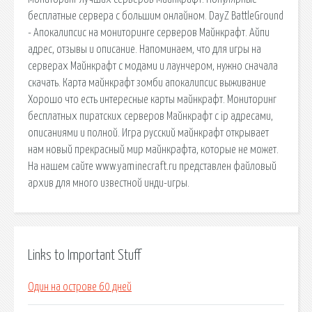
бесплатные сервера с большим онлайном. DayZ BattleGround
- Апокалипсис на мониторинге серверов Майнкрафт. Айпи
адрес, отзывы и описание. Напоминаем, что для игры на
серверах Майнкрафт с модами и лаунчером, нужно сначала
скачать. Карта майнкрафт зомби апокалипсис выживание
Хорошо что есть интересные карты майнкрафт. Мониторинг
бесплатных пиратских серверов Майнкрафт с ip адресами,
описаниями и полной. Игра русский майнкрафт открывает
нам новый прекрасный мир майнкрафта, которые не может.
На нашем сайте www.yaminecraft.ru представлен файловый
архив для много известной инди-игры.
Links to Important Stuff
Один на острове 60 дней