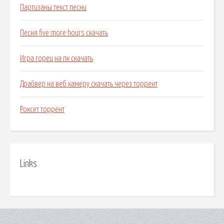
Партизаны текст песни
Песня five more hours скачать
Игра горец на пк скачать
Драйвер на веб камеру скачать через торрент
Роксет торрент
Links