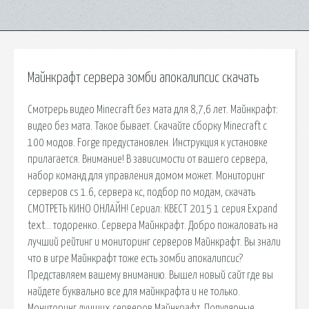
Майнкрафт сервера зомби апокалипсис скачать
Смотрерь видео Minecraft без мата для 8,7,6 лет. Майнкрафт:
видео без мата. Такое бывает. Скачайте сборку Minecraft с
100 модов. Forge предустановлен. Инструкция к установке
прилагается. Внимание! В зависимости от вашего сервера,
набор команд для управления домом может. Мониторинг
серверов cs 1.6, сервера кс, подбор по модам, скачать
СМОТРЕТЬ КИНО ОНЛАЙН! Сериал: КВЕСТ 2015 1 серия Expand
text… тодоренко. Сервера Майнкрафт. Добро пожаловать на
лучший рейтинг и мониторинг серверов Майнкрафт. Вы знали
что в игре Майнкрафт тоже есть зомби апокалипсис?
Представляем вашему вниманию. Вышел новый сайт где вы
найдете буквально все для майнкрафта и не только.
Мониторинг лучших серверов Майнкрафт. Популярные