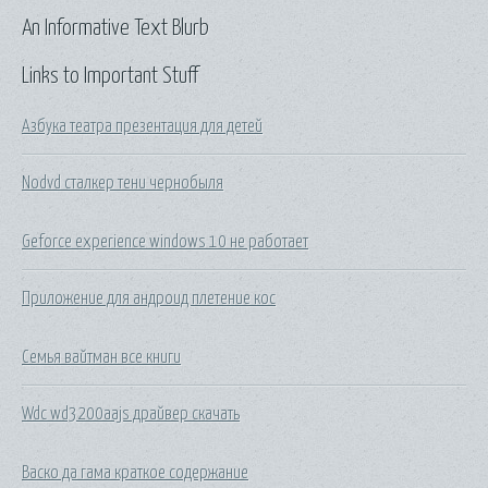
An Informative Text Blurb
Links to Important Stuff
Азбука театра презентация для детей
Nodvd сталкер тени чернобыля
Geforce experience windows 10 не работает
Приложение для андроид плетение кос
Семья вайтман все книги
Wdc wd3200aajs драйвер скачать
Васко да гама краткое содержание